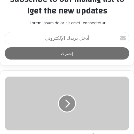
get the new updates!
Lorem ipsum dolor sit amet, consectetur.
أ
د
خ
ل
ب
ر
ي
د
ك
ا
ل
إ
ل
ك
ت
ر