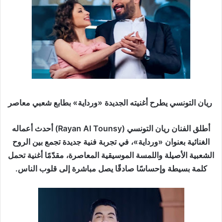
د
ا
إ
ل
ك
ت
ر
و
ن
ريان التونسي يطرح أغنيته الجديدة «ورداية» بطابع شعبي معاصر
ي
ا
أطلق الفنان ريان التونسي (Rayan Al Tounsy) أحدث أعماله
الغنائية بعنوان «ورداية»، في تجربة فنية جديدة تجمع بين الروح
الشعبية الأصيلة واللمسة الموسيقية المعاصرة، مقدّمًا أغنية تحمل
كلمة بسيطة وإحساسًا صادقًا يصل مباشرة إلى قلوب الناس.