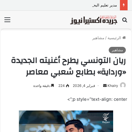
مدير تعليم البحر الأحمر يبدأ صفحة جديدة مع العاملين بديوان المديرية ويؤكد العمل بروح الفريق لخدمة الطالب والمعلم وولى الأمر
بحث
الق
عن
الرئيسية
/
مشاهير
مشاهير
ريان التونسي يطرح أغنيته الجديدة
«ورداية» بطابع شعبي معاصر
Khairy
أ
فبراير 4, 2026
224
دقيقة واحدة
ر
p style=”text-align: center;”>
س
ل
ب
ر
ي