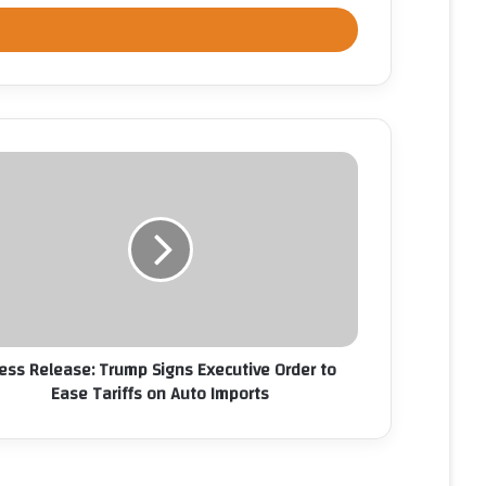
خ
ل
ب
ر
ي
د
ك
ا
ل
إ
ل
ك
ت
ر
و
ن
ess Release: Trump Signs Executive Order to
ي
Ease Tariffs on Auto Imports