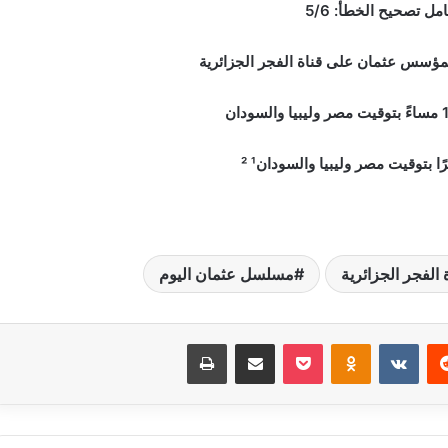
 تصحيح الخطأ: 5/6
سس عثمان على قناة الفجر الجزائرية
لفجر الجزائرية
مسلسل عثمان اليوم
‏Reddit
‏VKontakte
Odnoklassniki
بوكيت
مشاركة عبر البريد
طباعة