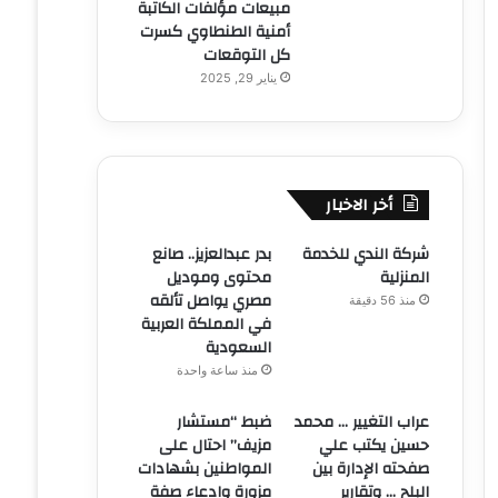
مبيعات مؤلفات الكاتبة
أمنية الطنطاوي كسرت
كل التوقعات
يناير 29, 2025
أخر الاخبار
شركة الندي للخدمة
بدر عبدالعزيز.. صانع
المنزلية
محتوى وموديل
مصري يواصل تألقه
منذ 56 دقيقة
في المملكة العربية
السعودية
منذ ساعة واحدة
عراب التغيير … محمد
ضبط “مستشار
حسين يكتب علي
مزيف” احتال على
صفحته الإدارة بين
المواطنين بشهادات
البلح … وتقارير
مزورة وادعاء صفة