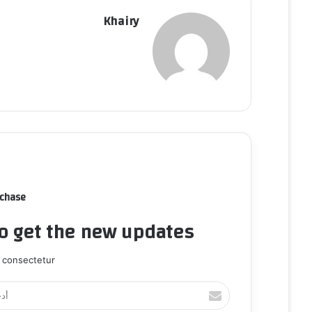
Khairy
rchase
to get the new updates!
 consectetur.
أ
د