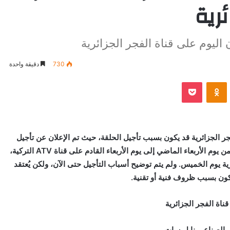
ئرية
وم على قناة الفجر الجزائرية
730
دقيقة واحدة
VKontak
Odnoklassniki
بوكيت
لجزائرية قد يكون بسبب تأجيل الحلقة، حيث تم الإعلان عن تأجيل
عرض الحلقة 168 من مسلسل عثمان الجزء السادس من يوم الأربعاء الماضي إلى يوم الأربعاء القادم على قناة ATV التركية،
رية يوم الخميس. ولم يتم توضيح أسباب التأجيل حتى الآن، ولكن يُعتقد
كون بسبب ظروف فنية أو تقنية.
قناة الفجر الجزائرية
ر الصناعي نايل سات