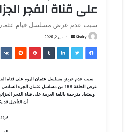
على قناة الفجر الجزا
سبب عدم عرض مسلسل قيام عثمان الي
Khairy
أ
مايو 2, 2025
ر
فيسبوك
تويتر
لينكدإن
‏Tumblr
بينتيريست
‏Reddit
‏te
س
ل
ب
ر
سبب عدم عرض مسلسل عثمان اليوم على قناة الفجر ا
ي
د
ا
وستعاد مترجمة باللغة العربية على قناة الفجر الجزائ
إ
أن التأجيل قد ي
ل
ك
تردد 
ت
ر
القم