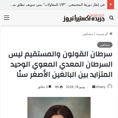
في إطار دورها المجتمعي.. “VIP للمقاولات” ببني سويف تطلق مبادرة “تعالي أقدم على تصالح” بالمجان
بحث
الق
عن
الرئيسية
/
مشاهير
مشاهير
سرطان القولون والمستقيم ليس
السرطان المعدي المعوي الوحيد
المتزايد بين البالغين الأصغر سنًا
Khairy
أ
يونيو 18, 2026
86
3 دقائق
ر
س
ل
ب