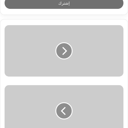
ل
ب
ر
ي
د
ك
ا
ل
إ
ل
ك
ت
ر
و
ن
ي