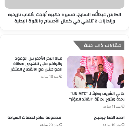
الكابتن عبدالله السايح.. مسيرة ذهبية تُوجت بألقاب تاريخية
وإنجازات لا تنتهي في كمال الأجسام والقوة البدنية
مقالات ذات صلة
مياه البحر الأحمر بين الوعود
والواقع متى تنتهيدى معاناة
المواطنين مع الانقطاع المتكرر
منذ 18 ساعة
هاني الشريف وكيلاً لـ “UN MTC”
بجدة ويتوج بجائزة “القائد المؤثر”
منذ 11 ساعة
احمد القط جيمينج
مجموعة سافر لخدمات السياحة
منذ 19 ساعة
منذ 20 ساعة