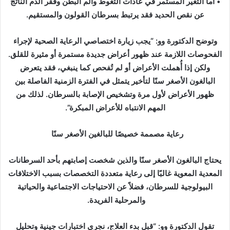
• أما التغير المستمر في عادات التغوط وألم البطن وفقر الدم الناتج
عن نقص الحديد فقد يرتبط بسرطان القولون والمستقيم.
وتوضح الدكتورة وو: “يجب زيارة اختصاصي الرعاية الصحية لإجراء
الفحوصات اللازمة عند ظهور أعراض جديدة مستمرة أو مثيرة للقلق.
ولكن إذا أُهملت الأعراض أو لم تُفحص كما ينبغي، فقد يتعرض
البالغون الأصغر سنًا لتأخير يتمثل في الفترة الزمنية الفاصلة بين
ظهور الأعراض لأول مرة وتشخيص الإصابة بالسرطان. لذلك من
المهم الانتباه للأعراض المبكرة”.
رعاية مصممة خصيصًا للبالغين الأصغر سنًا
يحتاج البالغون الأصغر سنًا والذين شخصت إصابتهم بأحد السرطانات
المعدية المعوية غالبًا إلى رعاية متعددة التخصصات بسبب الاختلافات
البيولوجية للسرطان، فضلاً عن الاحتياجات الاجتماعية والحياتية
والمرحلية الفريدة.
تقول الدكتورة وو: “قبل بدء العلاج، نجري اختبارات جينية وتحليل