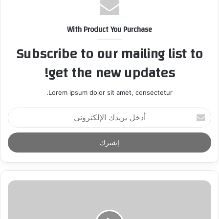
With Product You Purchase
Subscribe to our mailing list to
get the new updates!
Lorem ipsum dolor sit amet, consectetur.
أ
د
خ
ل
ب
ر
ي
د
ك
ا
ل