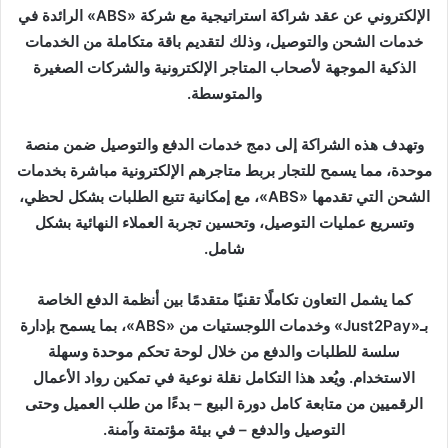
د
الإلكتروني عن عقد شراكة استراتيجية مع شركة «ABS» الرائدة في
ا
خدمات الشحن والتوصيل، وذلك لتقديم باقة متكاملة من الخدمات
إ
الذكية الموجهة لأصحاب المتاجر الإلكترونية والشركات الصغيرة
ل
والمتوسطة.
ك
ت
وتهدف هذه الشراكة إلى دمج خدمات الدفع والتوصيل ضمن منصة
ر
موحدة، مما يسمح للتجار بربط متاجرهم الإلكترونية مباشرة بخدمات
و
الشحن التي تقدمها «ABS»، مع إمكانية تتبع الطلبات بشكل لحظي،
ن
وتسريع عمليات التوصيل، وتحسين تجربة العملاء النهائية بشكل
ي
شامل.
ا
كما يشمل التعاون تكاملًا تقنيًا متقدمًا بين أنظمة الدفع الخاصة
بـ«Just2Pay» وخدمات اللوجستيات من «ABS»، بما يسمح بإدارة
سلسة للطلبات والدفع من خلال لوحة تحكم موحدة وسهلة
الاستخدام. ويُعد هذا التكامل نقلة نوعية في تمكين رواد الأعمال
الرقميين من متابعة كامل دورة البيع – بدءًا من طلب العميل وحتى
التوصيل والدفع – في بيئة مؤتمتة وآمنة.