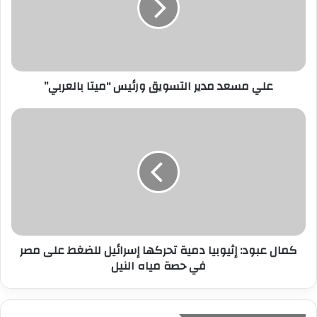
إ
ل
ك
ت
ر
علي مسعد مدير التسويق ورئيس “ميتا بالعربي”
و
ن
ي
كمال عبود: إثيوبيا دمية تحركها إسرائيل للضغط على مصر
في حصة مياه النيل