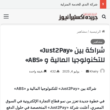
شركة الندي للخدمة المنزلية
بحث
الق
عن
الرئيسية
/
مشاهير
مشاهير
شراكة بين «Just2Pay»
للتكنولوجيا المالية و «ABS»
Khairy
أ
يوليو 4, 2025
432
دقيقة واحدة
ر
س
شراكة بين «Just2Pay» للتكنولوجيا المالية و «ABS»
ل
ب
في خطوة جديدة تعزز من نمو قطاع التجارة الإلكترونية في السوق
ر
ي
المصري، أعلنت شركة «Just2Pay» المتخصصة في حلول الدفع