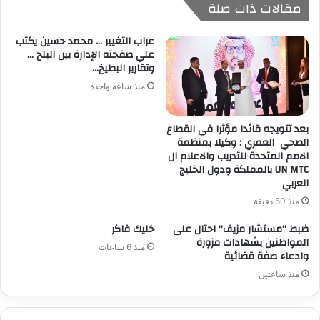
مقالات ذات صلة
عراب التغيير … محمد حسين يكتب
علي صفحته الإدارة بين البلح …
وتقارير البطيخ…
منذ ساعة واحدة
بعد تتويجه قائدا مؤثرا في القطاع
الصحي العمري : وكيلا بمنظمة
الامم المتحدة للتدريب والاعلام ال
UN MTC بالمملكة ودول الخليج
العربي
منذ 50 دقيقة
ضبط “مستشار مزيف” احتال على
خليك فاكر
المواطنين بشهادات مزورة
منذ 6 ساعات
وادعاء صفة قضائية
منذ ساعتين