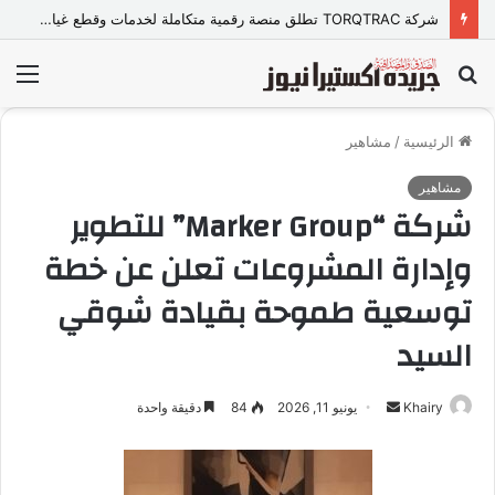
شركة TORQTRAC تطلق منصة رقمية متكاملة لخدمات وقطع غيار المعدات الثقيلة في مصر
بحث
الق
عن
الرئيسية
/
مشاهير
مشاهير
شركة “Marker Group” للتطوير
وإدارة المشروعات تعلن عن خطة
توسعية طموحة بقيادة شوقي
السيد
Khairy
أ
يونيو 11, 2026
84
دقيقة واحدة
ر
س
ل