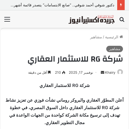
دكتور شوقي أحمد شوقي.. “صانع الابتسامات” يتصدر قائمة أشهر أطباء تجميل الأسنان في مصر
بحث
الق
عن
الرئيسية
/
مشاهير
مشاهير
شركة RG للاستثمار العقاري
Khairy
أ
نوفمبر 17, 2025
210
أقل من دقيقة
ر
شركة RG للاستثمار العقاري
س
ل
أعلن المطوّر العقاري والبروكر روماني نشأت فوزي عن تعزيز نشاط
ب
ر
شركة RG للاستثمار العقاري داخل السوق المصري، في خطوة
ي
تهدف إلى ترسيخ مكانة الشركة كواحدة من الجهات الواعدة في
د
مجال التطوير العقاري.
ا