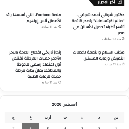
أخر الاخبار
دكتور شوقي أحمد شوقي..
منصة Footuno، التي أسسها رائد
“صانع الابتسامات” يتصدر قائمة
الأعمال أنس إبراهيم
أشهر أطباء تجميل الأسنان في
منذ 11 ساعة
مصر
منذ 10 ساعات
مكتب السلام والنعمة لخدمات
إنجاز تاريخي لقطاع الصحة بالبحر
التمريض ورعايه المسنين
الأحمر حميات الغردقة تقتنص
أول اعتماد رسمي للجودة
منذ 11 ساعة
والمحافظ يعلن بداية مرحلة
جديدة للرعاية الطبية
منذ 11 ساعة
أغسطس 2026
س
د
ن
ث
أرب
خ
ج
7
6
5
4
3
2
1