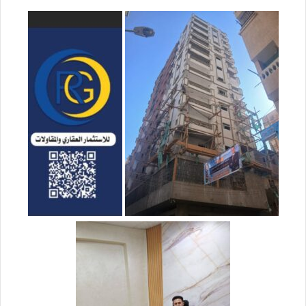
إ
ل
ك
ت
ر
و
ن
ي
ا