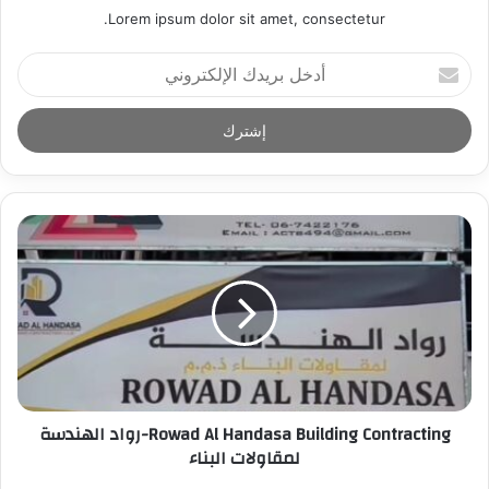
Lorem ipsum dolor sit amet, consectetur.
أ
د
خ
ل
ب
ر
ي
د
ك
ا
ل
إ
ل
ك
ت
ر
Rowad Al Handasa Building Contracting-رواد الهندسة
و
لمقاولات البناء
ن
ي