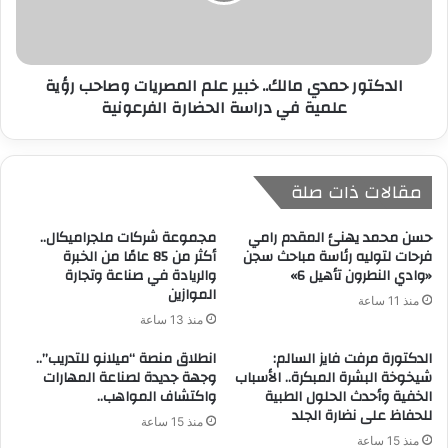
الدكتور حمدي مالك.. خبير علم المصريات وصاحب رؤية
علمية في دراسة الحضارة الفرعونية
مقالات ذات صلة
حسن محمد يهنئ المقدم رامي
مجموعة شركات ملجراميكال..
فرحات لتوليه رئاسة مباحث سجن
أكثر من 85 عامًا من الخبرة
«وادي النطرون تأهيل 6»
والريادة في صناعة وتجارة
الموازين
منذ 11 ساعة
منذ 13 ساعة
الدكتورة مرفت فايز السالم:
انطلاق منصة “ميلانو للتدريب”..
شيخوخة البشرة المبكرة.. الأسباب
وجهة جديدة لصناعة المهارات
الخفية وأحدث الحلول الطبية
واكتشاف المواهب..
للحفاظ على نضارة الجلد
منذ 15 ساعة
منذ 15 ساعة