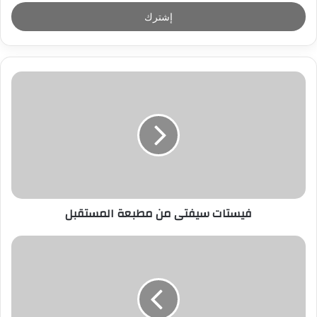
خ
ل
ب
ر
ي
د
ك
ا
ل
إ
ل
ك
ت
ر
فيستات سيفتى من مطبعة المستقبل
و
ن
ي