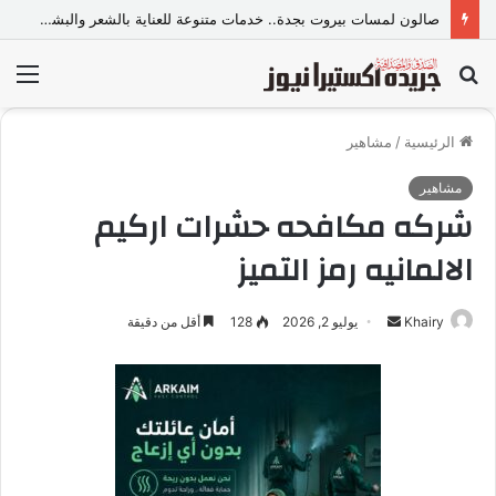
صالون لمسات بيروت بجدة.. خدمات متنوعة للعناية بالشعر والبشرة وإطلالة المرأة
بحث
الق
عن
الرئيسية
/
مشاهير
مشاهير
شركه مكافحه حشرات اركيم
الالمانيه رمز التميز
Khairy
أ
يوليو 2, 2026
128
أقل من دقيقة
ر
س
ل
ب
ر
ي