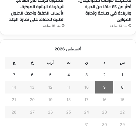
مجموعة شركات ملجراميكال..
الدكتورة مرفت فايز السالم:
أكثر من 85 عامًا من الخبرة
شيخوخة البشرة المبكرة..
والريادة في صناعة وتجارة
الأسباب الخفية وأحدث الحلول
الموازين
الطبية للحفاظ على نضارة الجلد
منذ 13 ساعة
منذ 15 ساعة
أغسطس 2026
س
د
ن
ث
أرب
خ
ج
7
6
5
4
3
2
1
14
13
12
11
10
9
8
21
20
19
18
17
16
15
28
27
26
25
24
23
22
31
30
29