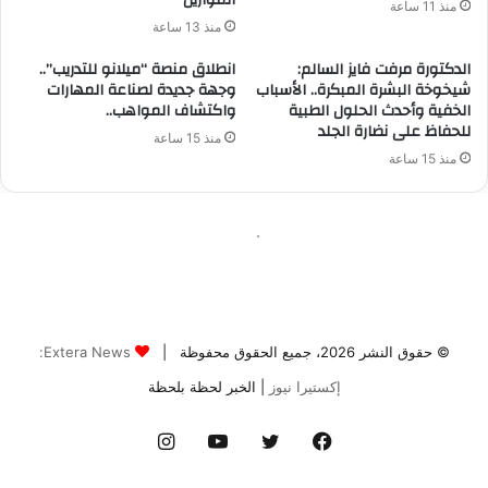
© حقوق النشر 2026، جميع الحقوق محفوظة |
Extera News:
إكستيرا نيوز
| الخبر لحظة بلحظة
فيسبوك
تويتر
يوتيوب
انستقرام