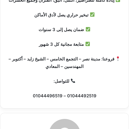
إبادة كاملة للصراصير، النمل، البق، الفئران وجميع الحشرات
تبخير حراري يصل لأدق الأماكن
ضمان يصل إلى 3 سنوات
متابعة مجانية كل 3 شهور
فروعنا: مدينة نصر – التجمع الخامس – الشيخ زايد – أكتوبر –
المهندسين – المعادي
للتواصل:
01044492519 – 01044496519