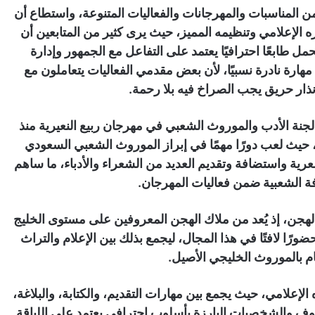
 من المناسبات والمهرجانات والفعاليات المتنوعة، واستطاع أن
 الإعلامي وتنظيمه المميز، حيث يرى كثير من المتابعين أن
مل طابعًا احترافيًا يعتمد على التفاعل مع الجمهور وإدارة
هارة نادرة نسبيًا، لأن بعض مقدمي الفعاليات يتعاملون مع
نذار حريق يجب الصراخ فيه بلا رحمة.
جنة الأدب والموروث الشعبي في مهرجان ربيع النعيرية منذ
حيث لعب دورًا مهمًا في إبراز الموروث الشعبي السعودي
ية واستضافة وتقديم العديد من الشعراء والأدباء، ما ساهم
ة الشعبية ضمن فعاليات المهرجان.
م الهجن، إذ يُعد من ملاك الهجن المعروفين على مستوى الخليج
رًا لافتًا في هذا المجال، ليجمع بذلك بين الإعلام والتراث
م بالموروث الخليجي الأصيل.
الإعلامي، حيث يجمع بين مهارات التقديم، والكتابة، والبلاغة،
وف والشخصيات البارزة بأسلوب احترافي يعتمد على اللباقة