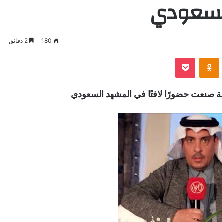
السعودي
180
2 دقائق
VKontak
Odnoklassniki
بوكيت
مية صنعت حضورًا لافتًا في المشهد السعودي