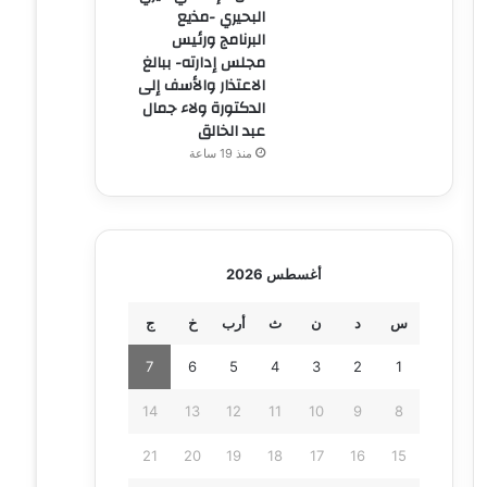
البحيري -مذيع
البرنامج ورئيس
مجلس إدارته- ببالغ
الاعتذار والأسف إلى
الدكتورة ولاء جمال
عبد الخالق
منذ 19 ساعة
أغسطس 2026
س
د
ن
ث
أرب
خ
ج
7
6
5
4
3
2
1
14
13
12
11
10
9
8
21
20
19
18
17
16
15