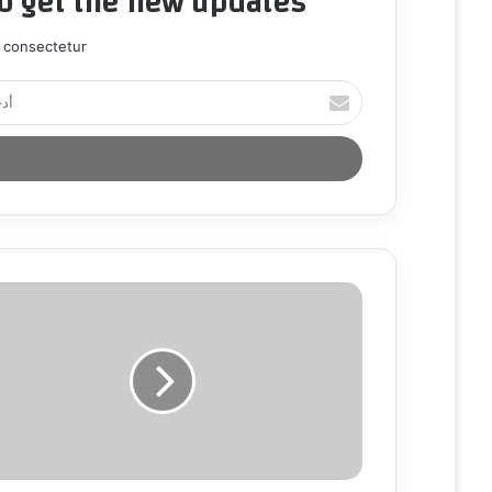
to get the new updates!
 consectetur.
أ
د
خ
ل
ب
ر
ي
د
ك
ا
ل
إ
ل
ك
ت
ر
و
ن