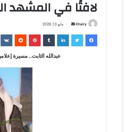
لافتًا في المشهد 
Khairy
أ
مايو 13, 2026
ر
فيسبوك
تويتر
لينكدإن
‏Tumblr
بينتيريست
‏Reddit
‏te
س
ل
ب
عبدالله الثابت.. مسيرة إعلا
ر
ي
د
ا
إ
ل
ك
ت
ر
و
ن