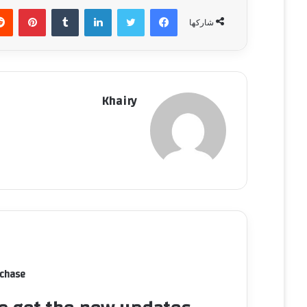
فيسبوك
تويتر
لينكدإن
‏Tumblr
بينتيريست
شاركها
Khairy
rchase