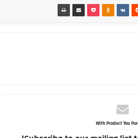
‏Reddit
‏VKontakte
Odnoklassniki
بوكيت
مشاركة عبر البريد
طباعة
With Product You Pu