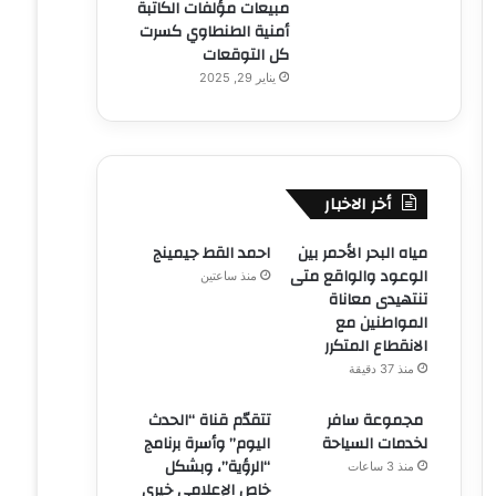
مبيعات مؤلفات الكاتبة
أمنية الطنطاوي كسرت
كل التوقعات
يناير 29, 2025
أخر الاخبار
مياه البحر الأحمر بين
احمد القط جيمينج
الوعود والواقع متى
منذ ساعتين
تنتهيدى معاناة
المواطنين مع
الانقطاع المتكرر
منذ 37 دقيقة
مجموعة سافر
تتقدّم قناة “الحدث
لخدمات السياحة
اليوم” وأسرة برنامج
“الرؤية”، وبشكل
منذ 3 ساعات
خاص الإعلامي خيري