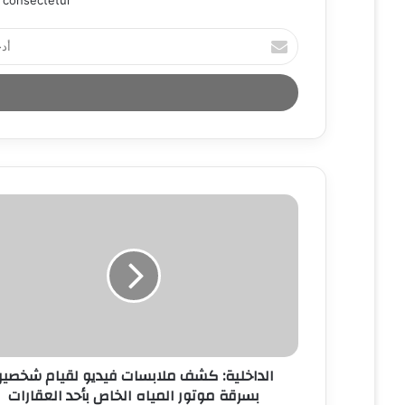
أ
د
خ
ل
ب
ر
ي
د
ك
ا
ل
إ
ل
ك
ت
ر
و
ن
الداخلية: كشف ملابسات فيديو لقيام شخصي
ي
بسرقة موتور المياه الخاص بأحد العقارات