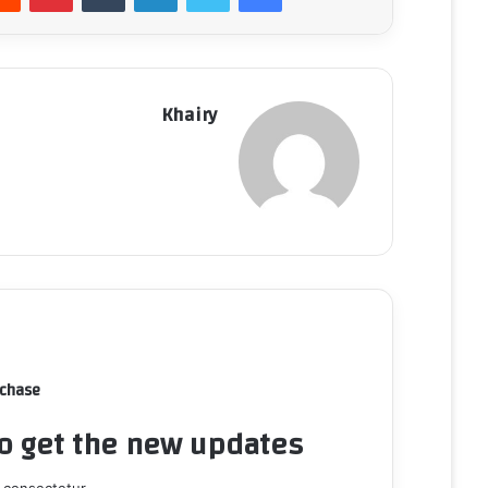
Khairy
rchase
to get the new updates!
 consectetur.