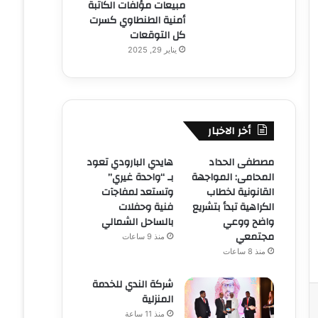
مبيعات مؤلفات الكاتبة
أمنية الطنطاوي كسرت
كل التوقعات
يناير 29, 2025
أخر الاخبار
مصطفى الحداد
هايدي البارودي تعود
المحامى: المواجهة
بـ “واحدة غيري”
القانونية لخطاب
وتستعد لمفاجآت
الكراهية تبدأ بتشريع
فنية وحفلات
واضح ووعي
بالساحل الشمالي
مجتمعي
منذ 9 ساعات
منذ 8 ساعات
شركة الندي للخدمة
المنزلية
منذ 11 ساعة