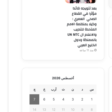
بعد تتويجه قائدا
مؤثرا في القطاع
الصحي العمري :
وكيلا بمنظمة الامم
المتحدة للتدريب
والاعلام ال UN MTC
بالمملكة ودول
الخليج العربي
منذ 11 ساعة
أغسطس 2026
س
د
ن
ث
أرب
خ
ج
7
6
5
4
3
2
1
14
13
12
11
10
9
8