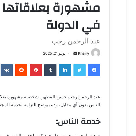
مشهورة بعلاقاتها 
في الدولة
عبد الرحمن رجب
Khairy
أ
يونيو 21, 2025
ر
فيسبوك
تويتر
لينكدإن
‏Tumblr
بينتيريست
‏Reddit
‏te
س
ل
ب
ر
عبد الرحمن رجب حسن المظهر، شخصية مشهورة بعلاقاته
ي
الناس بدون أي مقابل، وده بيوضح التزامه بخدمة المج
د
ا
خدمة الناس:
إ
ل
ك
– عبد الرحمن رجب بيبذل جهد كبير لخدمة الناس في 