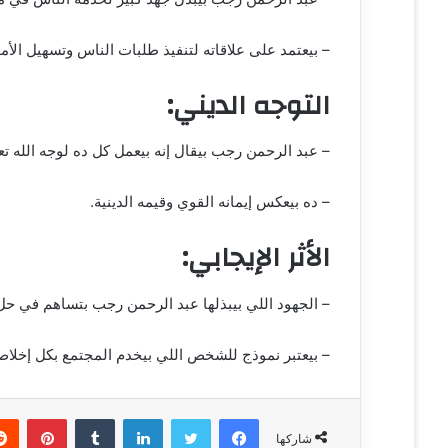
ت
ر
– بيعتمد على علاقاته لتنفيذ طلبات الناس وتسهيل الأمو
و
ن
التوجه الديني:
ي
ا
– عبد الرحمن رجب بيقال إنه بيعمل كل ده لوجه الله تع
– ده بيعكس إيمانه القوي وقيمه الدينية.
الأثر الإيجابي:
– الجهود اللي بيبذلها عبد الرحمن رجب بتساهم في حل
– بيعتبر نموذج للشخص اللي بيخدم المجتمع بكل إخلاص
فيسبوك
تويتر
لينكدإن
‏Tumblr
بينتيريست
شاركها