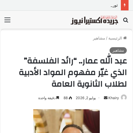
ثورة في عالم التنظيف العميق.. غسول الفيروز للتوازن والانتعاش الفائق من Imperial Therapy
بحث
الق
عن
الرئيسية
/
مشاهير
مشاهير
عبد الله عمار.. “رائد الفلسفة”
الذي غيّر مفهوم المواد الأدبية
لطلاب الثانوية العامة
Khairy
أ
يوليو 2, 2026
88
دقيقة واحدة
ر
س
ل
ب