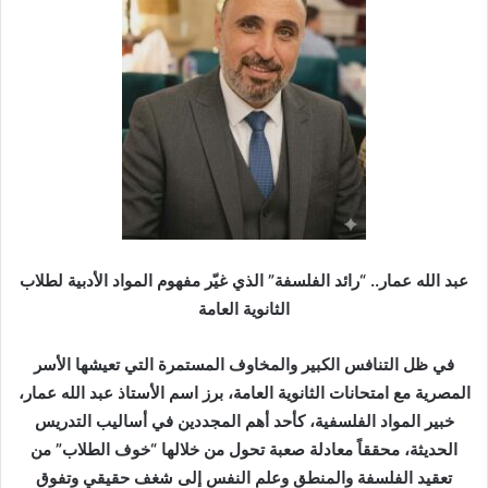
ر
ي
د
ا
إ
ل
ك
ت
ر
و
ن
عبد الله عمار.. “رائد الفلسفة” الذي غيّر مفهوم المواد الأدبية لطلاب
ي
الثانوية العامة
ا
​في ظل التنافس الكبير والمخاوف المستمرة التي تعيشها الأسر
المصرية مع امتحانات الثانوية العامة، برز اسم الأستاذ عبد الله عمار،
خبير المواد الفلسفية، كأحد أهم المجددين في أساليب التدريس
الحديثة، محققاً معادلة صعبة تحول من خلالها “خوف الطلاب” من
تعقيد الفلسفة والمنطق وعلم النفس إلى شغف حقيقي وتفوق