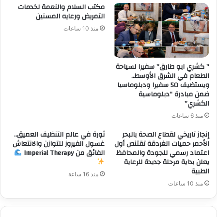
مكتب السلام والنعمة لخدمات
التمريض ورعايه المسنين
منذ 10 ساعات
” كشري ابو طارق” سفيرا لسياحة
الطعام في الشرق الأوسط..
ويستضيف 50 سفيرا ودبلوماسيا
ضمن مبادرة “دبلوماسية
الكشري”
منذ 6 ساعات
إنجاز تاريخي لقطاع الصحة بالبحر
ثورة في عالم التنظيف العميق..
الأحمر حميات الغردقة تقتنص أول
غسول الفيروز للتوازن والانتعاش
اعتماد رسمي للجودة والمحافظ
الفائق من Imperial Therapy
يعلن بداية مرحلة جديدة للرعاية
الطبية
منذ 16 ساعة
منذ 10 ساعات