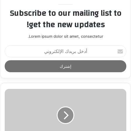
Subscribe to our mailing list to
get the new updates!
Lorem ipsum dolor sit amet, consectetur.
أ
د
خ
ل
ب
ر
ي
د
ك
ا
ل
إ
ل
ك