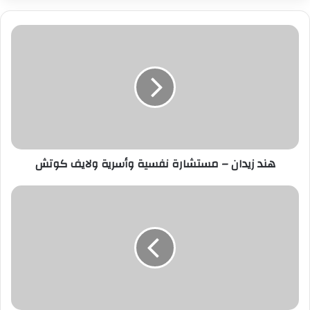
ر
ي
د
ك
ا
ل
إ
ل
ك
ت
ر
هند زيدان – مستشارة نفسية وأسرية ولايف كوتش
و
ن
ي