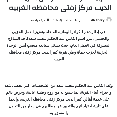
الديب مركز زفتى محافظه الغربيه
Khairy
أ
يناير 18, 2026
192
دقيقة واحدة
ر
في إطار دعم الكوادر الوطنية الفاعلة وتعزيز العمل الحزبي
س
والخدمي، يبرز اسم الكابتن عبد الحكيم محمد سعدكأحد النماذج
ل
المشرفة في العمل العام، حيث يشغل سيادته منصب أمين الوحدة
ب
ر
الحزبية لحزب حماة وطن بقرية كفر الديب مركز زفتى محافظه
ي
الغربيه
د
ا
إ
ل
ويُعد الكابتن عبد الحكيم محمد سعد من الشخصيات التي تحظى بثقة
ك
واحترام أبناء القرية، لما يتمتع به من روح وطنية عالية، وحرص دائم
ت
على خدمة أهالي كفر الديب مركز زفتى محافظه الغربيه، والعمل
ر
على تلبية احتياجاتهم والتعبير عن مطالبهم في إطار من التعاون
و
والمسؤولية.
ن