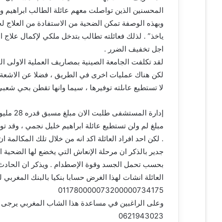
المحسنين الذين تواصلت معهم عائلة الطالب ابراهيم و
وبهذه الوصفة تمكن الضحية من الاستفادة من العلاج لحد
ياخذ” . لذلك فعائلته تطالب بتدخل ملكي لإكمال علاج ا
اجل تخفيف الضرر .
لقد تكلفت الجامعة الصينية بمصاريف العملية الاولى ا
لكن هناك عمليات اخرى في الطريق ، فضلا عن الاشعة و
لا تستطيع عاىلته توفيرها ، سيما وانها تقطن بحي شعبي 
إدارة ا
مبلغ لم ولن تستطيع عائلة ابراهيم خليل نجمي ، وقد ت
. لكن احد افراد العائلة اكد انه من خلال تلك المكالمة 
جدير بالذكر ان مرحلة الإنعاش التي يخضع لها الضحية
بحسب تحمل الجسد وقوة الإصطدام . ويذكر ان الحادث 
العائلة انشات لهذا الغرض حسابا بنكيا بالبنك المغربي 
011780000073200000734175
وعلى الراغبين في مساعدة هذا الشاب المغربي يرجى ا
0621943023