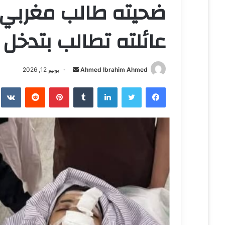
ضحيته طالب مغربي ب
عائلته تطالب بتدخل
Ahmed Ibrahim Ahmed
أ
يونيو 12, 2026
ر
فيسبوك
تويتر
لينكدإن
‏Tumblr
بينتيريست
‏Reddit
‏te
س
ل
ب
ر
ي
د
ا
إ
ل
ك
ت