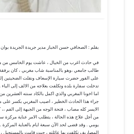
بقلم : الصحافي حسن الخباز مدير جريدة الجريدة بوان 
في حادث اغرب من الخيال ، عاشت يوم الخامس من هذا 
طالب جامعي ،وهو بالمناسبة شاب مغربي ، كان برفقة 
على الفور حضرت سيارة الإسعاف ونقلت الضحيتين إ
تدخلت سفارة بلده وتكلفت بعلاجه من الالف إلى الياء . ول
اما اخونا المغربي والذي اكمل بالكاد سنته العشرين من 
جراء هذا الحادث الخطير ، اصيب المغربي بكسر على مست
الايسر كله مصاب ، فتحة الوجه من الجبهة إلى الفم ،،
يومي . وقد قضى لحد الآن سبعة ايام بالعناية المركزة .
المصاريف تكلفت بها عائلته ، حيت قامت بالمستحيل ، 