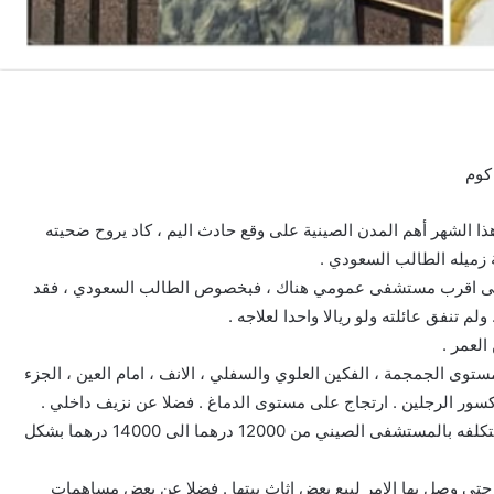
كوم
الشهر أهم المدن الصينية على وقع حادث اليم ، كاد يروح ضحيته
زميله الطالب السعودي .
لى اقرب مستشفى عمومي هناك ، فبخصوص الطالب السعودي ، فقد
م تنفق عائلته ولو ريالا واحدا لعلاجه .
العمر .
وى الجمجمة ، الفكين العلوي والسفلي ، الانف ، امام العين ، الجزء
 كسور الرجلين . ارتجاج على مستوى الدماغ . فضلا عن نزيف داخلي .
من أجل علاج هذه الحالة ، يتطلب الامر عناية مركزة ستكلفه بالمستشفى الصيني من 12000 درهما الى 14000 درهما بشكل
حتى وصل بها الامر لبيع بعض اثاث بيتها . فضلا عن بعض مساهمات