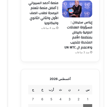
منصة أحمد السيبراني
| أفضل منصة لتعلم
البرمجة لطلاب الصف
الأول والثاني الثانوي
إيناس سليمان :
والبكالوريا
مسؤولة العلاقات
منذ 4 ساعات
الدولية بالرياض
بمنظمة الأمم
المتحدة للتدريب
والاعلام ال UN MTC
منذ 3 ساعات
أغسطس 2026
س
د
ن
ث
أرب
خ
ج
7
6
5
4
3
2
1