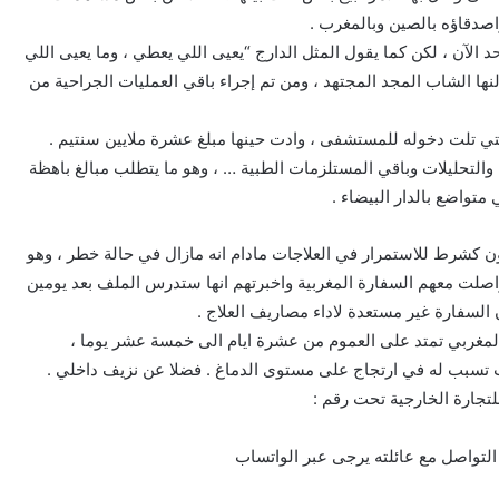
اصدقاؤه بالصين وبالمغرب .
 الآن ، لكن كما يقول المثل الدارج “يعيى اللي يعطي ، وما يعيى اللي
لنها الشاب المجد المجتهد ، ومن تم إجراء باقي العمليات الجراحية من
لتي تلت دخوله للمستشفى ، وادت حينها مبلغ عشرة ملايين سنتيم .
التحليلات وباقي المستلزمات الطبية … ، وهو ما يتطلب مبالغ باهظة
متواضع بالدار البيضاء .
لمستشفى طلبت الان مبلغ مسبق قدره 28 مليون كشرط للاستمرار في العلاجات مادام انه مازال في حالة خطر ، وهو
واصلت معهم السفارة المغربية واخبرتهم انها ستدرس الملف بعد يومين
ان السفارة غير مستعدة لاداء مصاريف العلاج .
 المغربي تمتد على العموم من عشرة ايام الى خمسة عشر يوما ،
تسبب له في ارتجاج على مستوى الدماغ . فضلا عن نزيف داخلي .
للتجارة الخارجية تحت رقم :
لتواصل مع عائلته يرجى عبر الواتساب