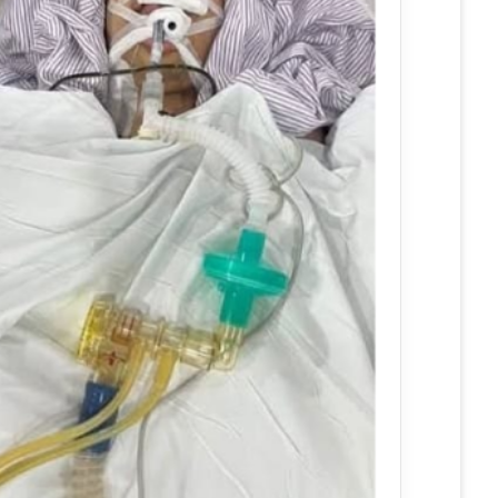
ر
و
ن
ي
ا