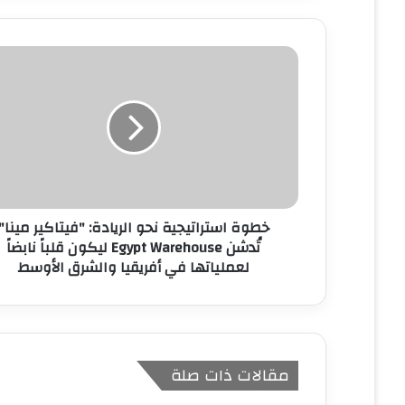
ي
د
ك
ا
ل
إ
ل
ك
ت
ر
و
ن
خطوة استراتيجية نحو الريادة: "فيتاكير مينا"
ي
تُدشن Egypt Warehouse ليكون قلباً نابضاً
لعملياتها في أفريقيا والشرق الأوسط
مقالات ذات صلة