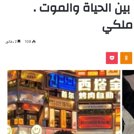
ين الحياة والموت .
 ملكي
108
2 دقائق
VKontak
Odnoklassniki
بوكيت