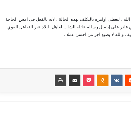
له ، ليعطي اوامره بالتكلف بهذه الحالة ، لانه بالفعل في امس الحاجة
ادر على إيصال رسالة عائلة الشاب لعاهل البلاد عبر التفاعل القوي
 . والله لا يضيع اجر من احسن عملا .
‏Reddit
‏VKontakte
Odnoklassniki
بوكيت
مشاركة عبر البريد
طباعة