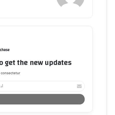
rchase
to get the new updates!
 consectetur.
أ
د
خ
ل
ب
ر