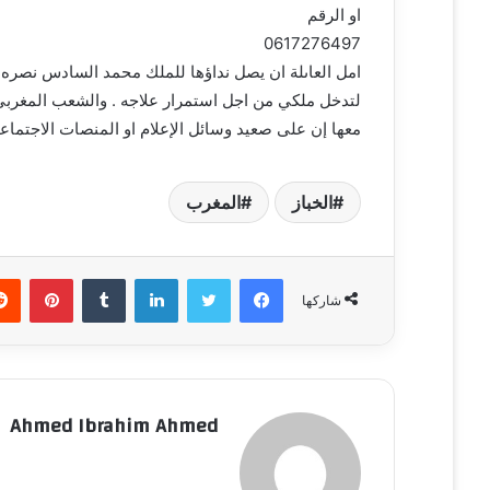
او الرقم
0617276497
امل العاىلة ان يصل نداؤها للملك محمد السادس نصره ال
لتدخل ملكي من اجل استمرار علاجه . والشعب المغربي ق
معها إن على صعيد وسائل الإعلام او المنصات الاجتماعية
الخباز
المغرب
فيسبوك
تويتر
لينكدإن
‏Tumblr
بينتيريست
شاركها
Ahmed Ibrahim Ahmed