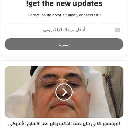
get the new updates!
Lorem ipsum dolor sit amet, consectetur.
أ
د
خ
ل
ب
ر
ي
د
ك
ا
ل
إ
ل
ك
ت
ر
البرفسور هاني فايز حمد: الذهب يطير بعد الاتفاق الأمريكي
و