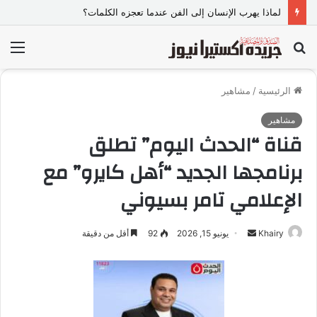
لماذا يهرب الإنسان إلى الفن عندما تعجزه الكلمات؟
بحث
الق
عن
الرئيسية
/
مشاهير
مشاهير
قناة “الحدث اليوم” تطلق
برنامجها الجديد “أهل كايرو” مع
الإعلامي تامر بسيوني
Khairy
أ
يونيو 15, 2026
92
أقل من دقيقة
ر
س
ل
ب