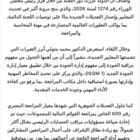
وأضاف أن الدولة عززت دور اللجنة من خلال قرار رئيس مجلس
الوزراء رقم 1274 لسنة 2026، والذي منح مرونة أكبر في تحديث
المعايير وإصدار التعديلات الجديدة بناءً على توصيات اللجنة الدائمة،
بما يواكب التطورات العالمية المتسارعة في مهنة المحاسبة
والمراجعة.
وخلال اللقاء، استعرض الدكتور محمد متولي أبرز التغيرات التي
تضمنتها المعايير الجديدة، مشيراً إلى أن من أهمها التحول من مفهوم
مراقبة الجودة إلى مفهوم إدارة الجودة من خلال تطبيق معيار إدارة
الجودة الجديد (ISQM 1)، والذي يركز على تحديد المخاطر المهنية
وإدارتها بصورة استباقية داخل مكاتب المراجعة، بما يرفع من كفاءة
الأداء المهني وجودة الخدمات المقدمة.
كما تناول التعديلات الجوهرية التي شهدها معيار المراجعة المصري
رقم 600 الخاص بمراجعة القوائم المالية للمجموعات، حيث تم
إعادة صياغة مسؤوليات مراقب الحسابات الرئيسي بشكل أكثر
شمولاً، مع زيادة نطاق الإشراف على أعمال المراجعين المشاركين
وتقييم أدلة المراجعة الناتجة عن أعمالهم، بما يعزز من موثوقية