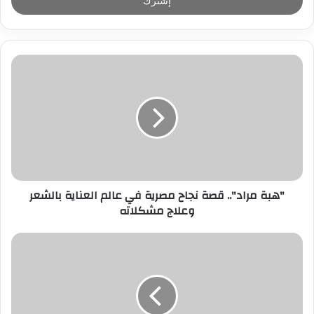
ل
ب
ر
ي
د
ك
ا
ل
إ
ل
ك
ت
ر
"هبة مراد".. قصة نجاح مصرية في عالم العناية بالشعر
و
وعلاج مشكلاته
ن
ي