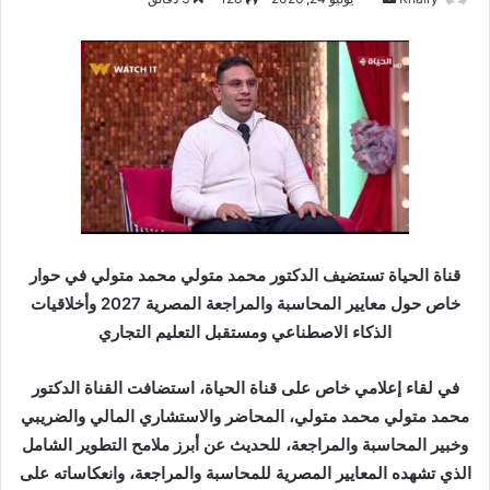
ر
س
ل
ب
ر
ي
د
ا
إ
ل
قناة الحياة تستضيف الدكتور محمد متولي محمد متولي في حوار
ك
خاص حول معايير المحاسبة والمراجعة المصرية 2027 وأخلاقيات
ت
الذكاء الاصطناعي ومستقبل التعليم التجاري
ر
و
في لقاء إعلامي خاص على قناة الحياة، استضافت القناة الدكتور
ن
محمد متولي محمد متولي، المحاضر والاستشاري المالي والضريبي
ي
وخبير المحاسبة والمراجعة، للحديث عن أبرز ملامح التطوير الشامل
ا
الذي تشهده المعايير المصرية للمحاسبة والمراجعة، وانعكاساته على