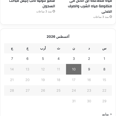
مياه متصاعدة أين الخلل فى
سمير لتوليه نائب رئيس مباحث
منظومة مياه الشرب والصرف
السجون
الصحى
منذ 3 ساعات
منذ 3 ساعات
أغسطس 2026
س
د
ن
ث
أرب
خ
ج
7
6
5
4
3
2
1
14
13
12
11
10
9
8
21
20
19
18
17
16
15
28
27
26
25
24
23
22
31
30
29
« يوليو