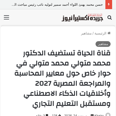
محمود نشأت يقتحم سوق الدعاية الرقمية في مصر بخدمات مبتكرة لشحن عملات تيك توك وزيادة التفاعل
بحث
الق
عن
الرئيسية
/
مشاهير
مشاهير
قناة الحياة تستضيف الدكتور
محمد متولي محمد متولي في
حوار خاص حول معايير المحاسبة
والمراجعة المصرية 2027
وأخلاقيات الذكاء الاصطناعي
ومستقبل التعليم التجاري
Khairy
أ
يونيو 24, 2026
128
3 دقائق