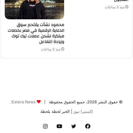
© حقوق النشر 2026، جميع الحقوق محفوظة |
Extera News:
إكستيرا نيوز
| الخبر لحظة بلحظة
فيسبوك
تويتر
يوتيوب
انستقرام