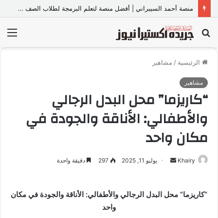
منصة أحمد السيبراني | أفضل منصة لتعلم البرمجة لطلاب الصف الأول والثاني الثانوي والبكالوريا
بحث
الق
عن
الرئيسية
/
مشاهير
مشاهير
“كاريزما” محل البدل الرجالي
والأطفالي: الأناقة والجودة في
مكان واحد
Khairy
أ
يوليو 11, 2025
297
دقيقة واحدة
ر
س
“كاريزما” محل البدل الرجالي والأطفالي: الأناقة والجودة في مكان
ل
واحد
ب