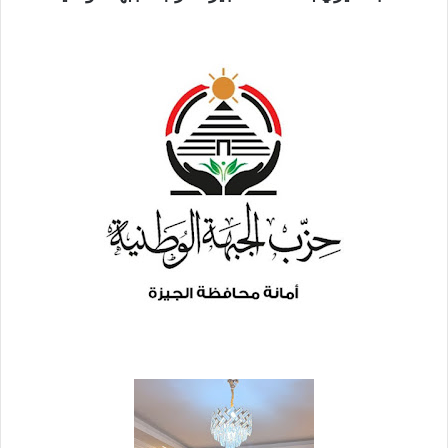
ب
ر
ي
د
ا
إ
ل
ك
ت
ر
و
ن
ي
ا