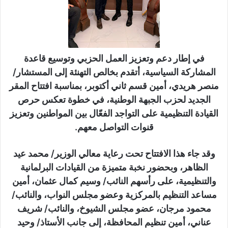
في إطار دعم وتعزيز العمل الحزبي وتوسيع قاعدة
المشاركة السياسية، أتقدم بخالص التهنئة إلى المستشار/
منصر هريدي، أمين قسم ثاني أكتوبر، بمناسبة افتتاح المقر
الجديد لحزب الجبهة الوطنية، في خطوة تعكس حرص
القيادة التنظيمية على التواجد الفعّال بين المواطنين وتعزيز
قنوات التواصل معهم.
وقد جاء هذا الافتتاح تحت رعاية معالي الوزير/ محمد عيد
الظاهر، وبحضور نخبة متميزة من القيادات البرلمانية
والتنظيمية، على رأسهم النائب/ وسيم كمال عثمان، أمين
مساعد التنظيم بالمركزية وعضو مجلس النواب، والنائب/
محمود مرجان، عضو مجلس الشيوخ، والنائب/ شريف
عناني، أمين تنظيم المحافظة، إلى جانب الأستاذ/ وحيد