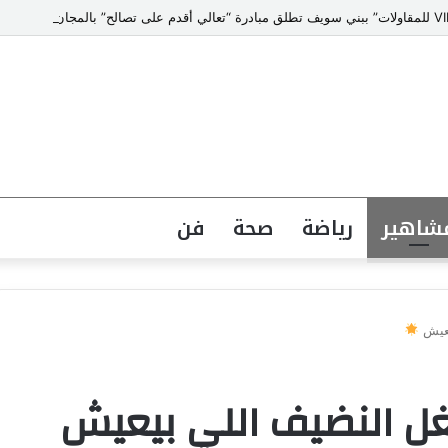
شاهير
رياضة
صحة
فن
يعيش
ل النضيف اللي بيعيش