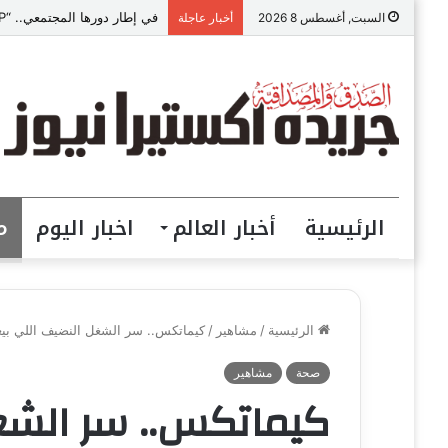
في إطار دورها المجتمعي.. “VIP للمقاولات” ببني سويف تطلق مبادرة “تعالي أقدم على تصالح” بالمجان
السبت, أغسطس 8 2026
أخبار عاجلة
الرئيسية
أخبار العالم
اخبار اليوم
م
الرئيسية
/
مشاهير
/
كيماتكس.. سر الشغل النضيف اللي ب
صحة
مشاهير
كيماتكس.. سر الشغ