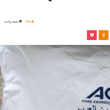
596
دقيقة واحدة
VKontak
Odnoklassniki
بوكيت