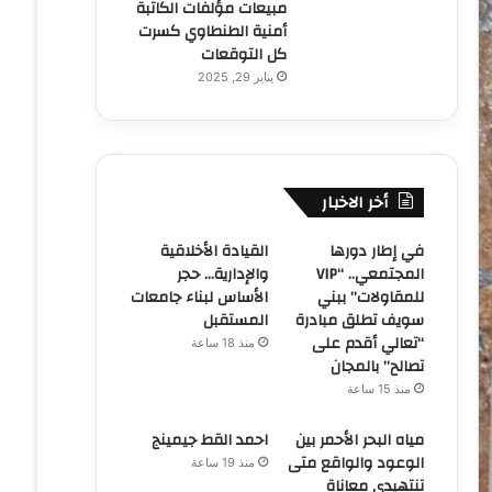
مبيعات مؤلفات الكاتبة
أمنية الطنطاوي كسرت
كل التوقعات
يناير 29, 2025
أخر الاخبار
في إطار دورها
القيادة الأخلاقية
المجتمعي.. “VIP
والإدارية… حجر
للمقاولات” ببني
الأساس لبناء جامعات
سويف تطلق مبادرة
المستقبل
“تعالي أقدم على
منذ 18 ساعة
تصالح” بالمجان
منذ 15 ساعة
مياه البحر الأحمر بين
احمد القط جيمينج
الوعود والواقع متى
منذ 19 ساعة
تنتهيدى معاناة