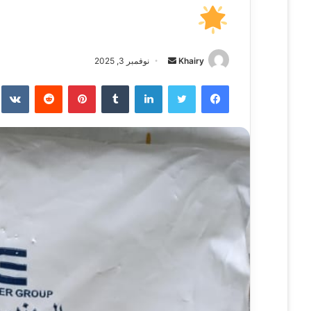
Khairy
أ
نوفمبر 3, 2025
ر
فيسبوك
تويتر
لينكدإن
‏Tumblr
بينتيريست
‏Reddit
‏te
س
ل
ب
ر
ي
د
ا
إ
ل
ك
ت
ر
و
ن