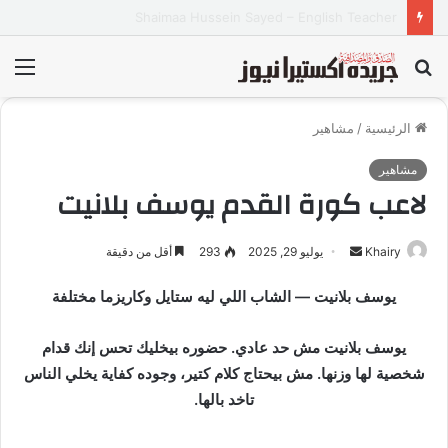
شركة A.M Natural Cosmetics
بحث
الق
عن
الرئيسية
/
مشاهير
مشاهير
لاعب كورة القدم يوسف بلانيت
Khairy
أ
يوليو 29, 2025
293
أقل من دقيقة
ر
يوسف بلانيت — الشاب اللي ليه ستايل وكاريزما مختلفة
س
ل
يوسف بلانيت مش حد عادي. حضوره بيخليك تحس إنك قدام
ب
ر
شخصية لها وزنها. مش بيحتاج كلام كتير، وجوده كفاية يخلي الناس
ي
تاخد بالها.
د
ا