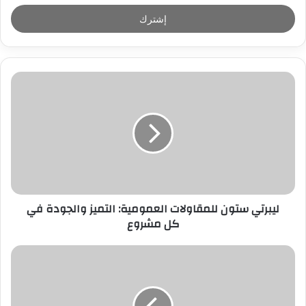
خ
ل
ب
ر
ي
د
ك
ا
ل
إ
ل
ك
ت
ر
ليبرتي ستون للمقاولات العمومية: التميز والجودة في
و
كل مشروع
ن
ي