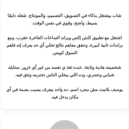
إ
ل
شاب بيشتغل بذكاء في التسويق، التصميم، والمونتاج. شغله دايمًا
ك
بسيط، واضح، وقوي في نفس الوقت.
ت
ر
اشتغل مع تطبيق كابتن إكس وبراند الساعات الفاخرة عقرب، ومع
و
براندات تانية كبيرة، وحقق معاهم نتائج تخلي أي حد يعرف إنه فاهم
ن
السوق كويس.
ي
ا
شخصيته هادية وثابتة، عنده ثقة ي نفسه من غير أي غرور. ستايله
شبابي وعصري، وده اللي بيخلي الناس تحترمه وتثق فيه.
يوسف بلانيت مش مجرد اسم، ده واحد بيعرف يسيب بصمة في أي
مكان يدخل فيه.