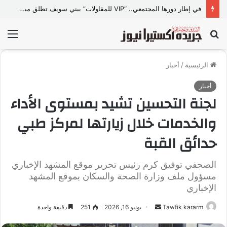
في إطار دورها المجتمعي.. “VIP للمقاولات” ببني سويف تطلق مبادرة “تعالي أقدم على تصالح” بالمجان
بحث
الق
عن
الرئيسية
/
أخبار
أخبار
لجنة التحسين تشيد بمستوى الأداء
والخدمات خلال زيارتها لمركز طبي
حدائق القبة
الصحفي توفيق كرم رئيس تحرير موقع المشهد الإخباري
مسؤول ملف وزارة الصحة والسكان بموقع المشهد
الإخباري
Tawfik kararm
أ
يونيو 16, 2026
251
دقيقة واحدة
ر