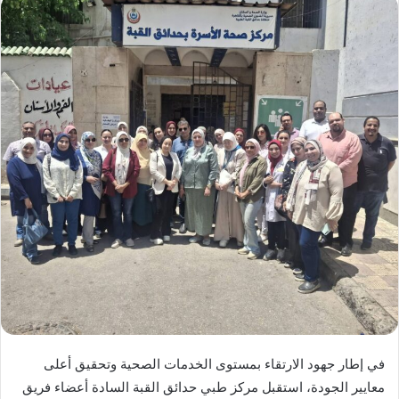
س
ل
ب
ر
ي
د
ا
إ
ل
ك
ت
ر
و
ن
ي
ا
في إطار جهود الارتقاء بمستوى الخدمات الصحية وتحقيق أعلى
معايير الجودة، استقبل مركز طبي حدائق القبة السادة أعضاء فريق