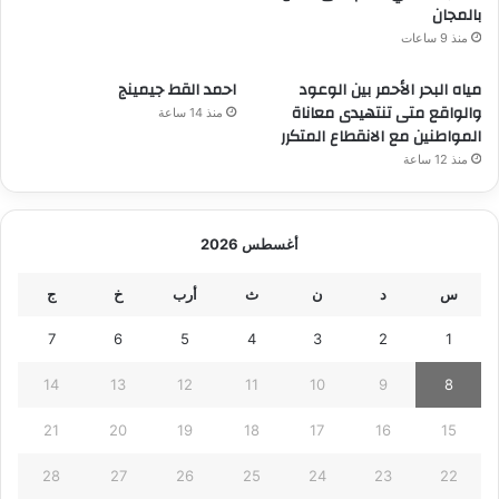
بالمجان
منذ 9 ساعات
مياه البحر الأحمر بين الوعود
احمد القط جيمينج
والواقع متى تنتهيدى معاناة
منذ 14 ساعة
المواطنين مع الانقطاع المتكرر
منذ 12 ساعة
أغسطس 2026
س
د
ن
ث
أرب
خ
ج
7
6
5
4
3
2
1
14
13
12
11
10
9
8
21
20
19
18
17
16
15
28
27
26
25
24
23
22