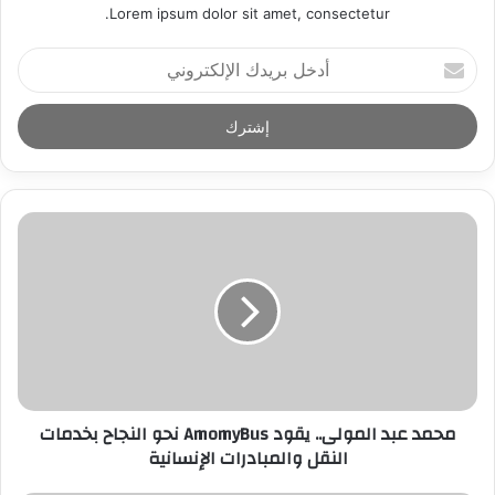
Lorem ipsum dolor sit amet, consectetur.
أ
د
خ
ل
ب
ر
ي
د
ك
ا
ل
إ
ل
ك
ت
ر
محمد عبد المولى.. يقود AmomyBus نحو النجاح بخدمات
و
النقل والمبادرات الإنسانية
ن
ي