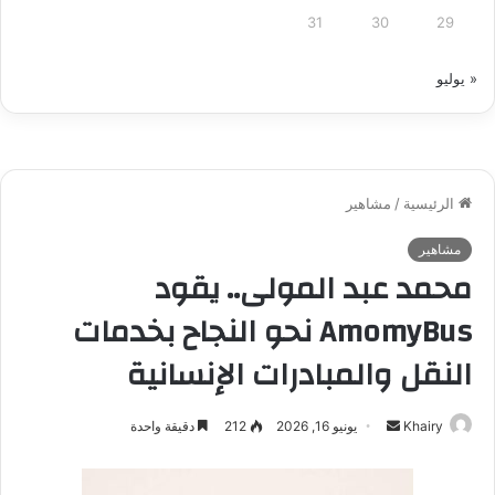
31
30
29
« يوليو