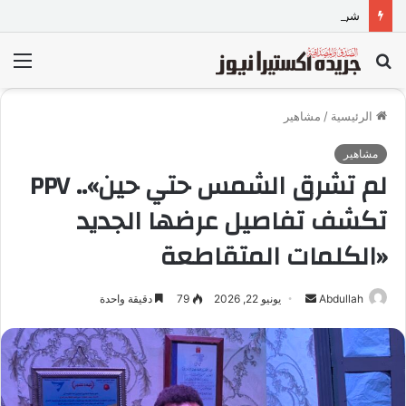
شركة A.M Natural Cosmetics
بحث
الق
عن
الرئيسية
/
مشاهير
مشاهير
لم تشرق الشمس حتي حين».. PPV
تكشف تفاصيل عرضها الجديد
«الكلمات المتقاطعة
Abdullah
أ
يونيو 22, 2026
79
دقيقة واحدة
ر
س
ل
ب