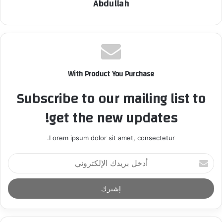
Abdullah
With Product You Purchase
Subscribe to our mailing list to
get the new updates!
Lorem ipsum dolor sit amet, consectetur.
أ
د
خ
ل
ب
ر
ي