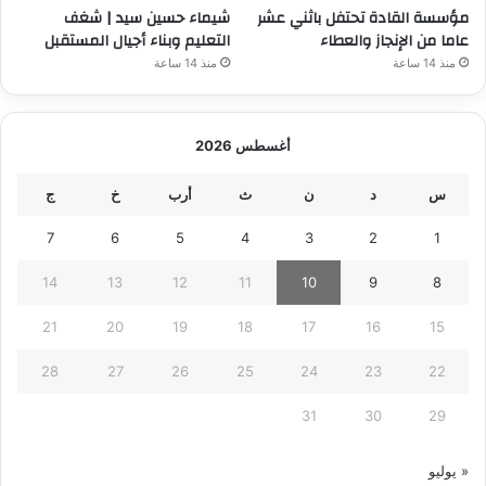
مؤسسة القادة تحتفل باثني عشر
شيماء حسين سيد | شغف
عاما من الإنجاز والعطاء
التعليم وبناء أجيال المستقبل
منذ 14 ساعة
منذ 14 ساعة
أغسطس 2026
س
د
ن
ث
أرب
خ
ج
7
6
5
4
3
2
1
14
13
12
11
10
9
8
21
20
19
18
17
16
15
28
27
26
25
24
23
22
31
30
29
« يوليو