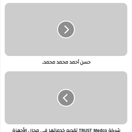
د
ك
ا
ل
إ
ل
ك
ت
ر
حسن أحمد محمد محمد..
و
ن
ي
شركة TRUST Medco تقديم خدماتها في مجال الأجهزة