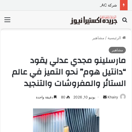
شركة TORQTRAC تطلق منصة رقمية متكاملة لخدمات وقطع غيار المعدات الثقيلة في مصر
بحث
الق
عن
الرئيسية
/
مشاهير
مشاهير
مارسلينو مجدي عدلي يقود
“دانتيل هوم” نحو التميز في عالم
الستائر والمفروشات والتنجيد
Khairy
أ
يونيو 10, 2026
80
دقيقة واحدة
ر
س
ل
ب