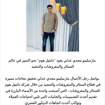
ر
ي
د
ا
إ
ل
ك
ت
ر
و
ن
مارسلينو مجدي عدلي يقود “دانتيل هوم” نحو التميز في عالم
ي
الستائر والمفروشات والتنجيد
ا
يواصل رجل الأعمال مارسلينو مجدي عدلي تحقيق نجاحات مميزة
في قطاع الستائر والمفروشات والتنجيد من خلال شركة دانتيل هوم
للستائر والمفروشات ، التي أصبحت واحدة من الأسماء البارزة في
تقديم أحدث التصميمات والخامات التي تلبي احتياجات العملاء
وتواكب أحدث اتجاهات الديكور العصري.