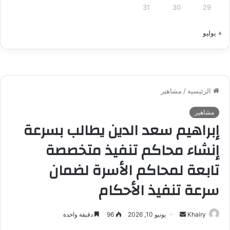
31
30
29
« يوليو