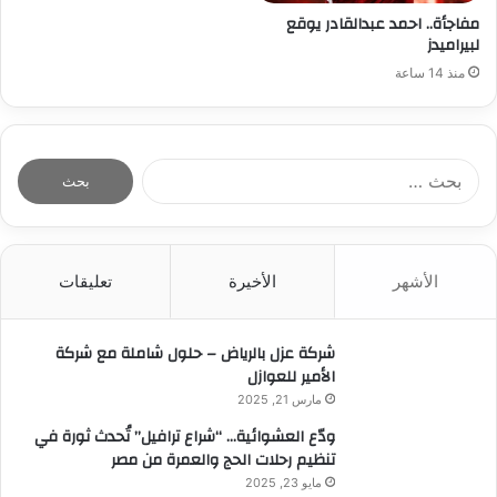
مفاجأة.. احمد عبدالقادر يوقع
لبيراميدز
منذ 14 ساعة
ا
ل
ب
ح
ث
الأشهر
الأخيرة
تعليقات
ع
ن
:
شركة عزل بالرياض – حلول شاملة مع شركة
الأمير للعوازل
مارس 21, 2025
ودّع العشوائية… “شراع ترافيل” تُحدث ثورة في
تنظيم رحلات الحج والعمرة من مصر
مايو 23, 2025