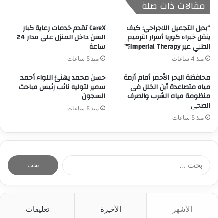
مقالات ذات صلة
“بديل التجميل اللاجراحي: كيف
CareX تقدم خدمات رعاية كبار
ينقل خبراء كوريا أسرار الترميم
السن داخل المنزل على مدار 24
الطبي عبر Imperial Therapy؟”
ساعة
منذ 4 ساعات
منذ 5 ساعات
محافظة البحر الأحمر أمام أزمة
حسن محمد يهنئ اللواء أحمد
مياه متصاعدة أين الخلل فى
سمير لتوليه نائب رئيس مباحث
منظومة مياه الشرب والصرف
السجون
الصحى
منذ 5 ساعات
منذ 5 ساعات
ا
ل
ب
ح
ث
الأشهر
الأخيرة
تعليقات
ع