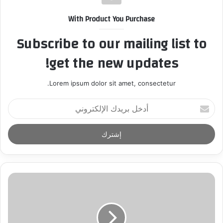
With Product You Purchase
Subscribe to our mailing list to
get the new updates!
Lorem ipsum dolor sit amet, consectetur.
أ
د
خ
ل
ب
ر
ي
د
ك
ا
ل
إ