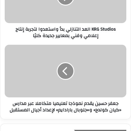
ل
ك
ت
ر
KRG Studios العد التنازلي بدأ واستعدوا لتجربة إنتاج
و
إعلامي وفني بمعايير جديدة كليًا
ن
ي
جعفر حسين يقدم نموذجا تعليميا متكاملا عبر مدارس
«كيان كولدج» و«جلوبال بارادايم» لإعداد أجيال المستقبل