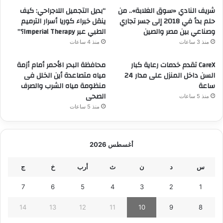
شريف النادي «سوق الغلابة».. من
“بديل التجميل اللاجراحي: كيف
حلم بدأ في 2018 إلى جسر تجاري
ينقل خبراء كوريا أسرار الترميم
وصناعي بين مصر والصين
الطبي عبر Imperial Therapy؟”
منذ 3 ساعات
منذ 4 ساعات
CareX تقدم خدمات رعاية كبار
محافظة البحر الأحمر أمام أزمة
السن داخل المنزل على مدار 24
مياه متصاعدة أين الخلل فى
ساعة
منظومة مياه الشرب والصرف
الصحى
منذ 5 ساعات
منذ 5 ساعات
أغسطس 2026
س
د
ن
ث
أرب
خ
ج
7
6
5
4
3
2
1
14
13
12
11
10
9
8