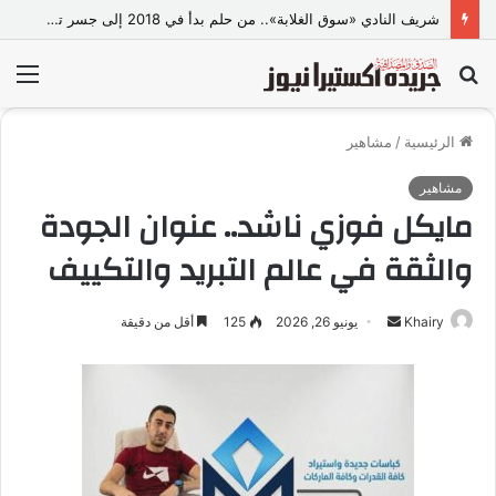
شريف النادي «سوق الغلابة».. من حلم بدأ في 2018 إلى جسر تجاري وصناعي بين مصر والصين
بحث
الق
عن
الرئيسية
/
مشاهير
مشاهير
مايكل فوزي ناشد.. عنوان الجودة
والثقة في عالم التبريد والتكييف
Khairy
أ
يونيو 26, 2026
125
أقل من دقيقة
ر
س
ل
ب
ر
ي