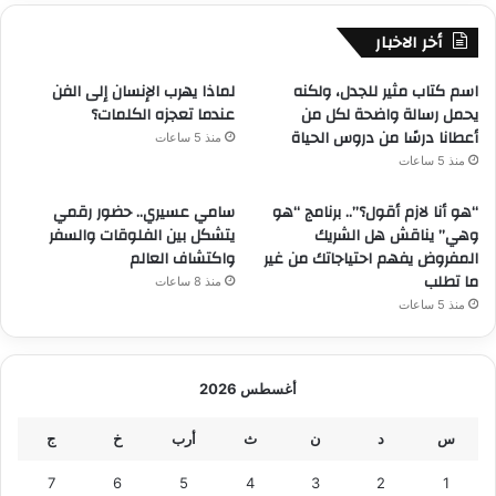
أخر الاخبار
​اسم كتاب مثير للجدل، ولكنه
لماذا يهرب الإنسان إلى الفن
يحمل رسالة واضحة لكل من
عندما تعجزه الكلمات؟
أعطانا درسًا من دروس الحياة
منذ 5 ساعات
منذ 5 ساعات
“هو أنا لازم أقول؟”.. برنامج “هو
سامي عسيري.. حضور رقمي
وهي” يناقش هل الشريك
يتشكل بين الفلوقات والسفر
المفروض يفهم احتياجاتك من غير
واكتشاف العالم
ما تطلب
منذ 8 ساعات
منذ 5 ساعات
أغسطس 2026
س
د
ن
ث
أرب
خ
ج
7
6
5
4
3
2
1