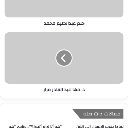
ك
ت
ر
حلم عبدالحليم محمد
و
ن
ي
د. مها عبد القادر مرار
مقالات ذات صلة
لماذا يهرب الإنسان إلى الفن
“هو أنا لازم أقول؟”.. برنامج “هو