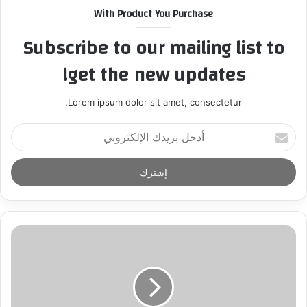
With Product You Purchase
Subscribe to our mailing list to
get the new updates!
Lorem ipsum dolor sit amet, consectetur.
أ
د
خ
ل
ب
ر
ي
د
ك
ا
ل
إ
ل