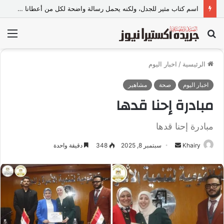
لماذا يهرب الإنسان إلى الفن عندما تعجزه الكلمات؟
بحث
الق
عن
الرئيسية
/
اخبار اليوم
اخبار اليوم
صحة
مشاهير
مبادرة إحنا قدها
مبادرة إحنا قدها
Khairy
أ
سبتمبر 8, 2025
348
دقيقة واحدة
ر
س
ل
ب
ر
ي