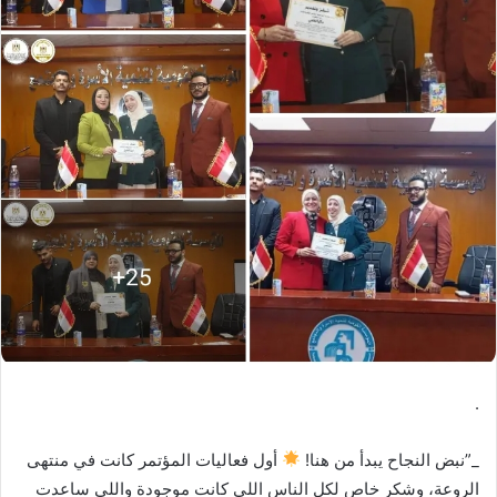
د
ا
إ
ل
ك
ت
ر
و
ن
ي
ا
.
_”نبض النجاح يبدأ من هنا!
أول فعاليات المؤتمر كانت في منتهى
الروعة، وشكر خاص لكل الناس اللي كانت موجودة واللي ساعدت