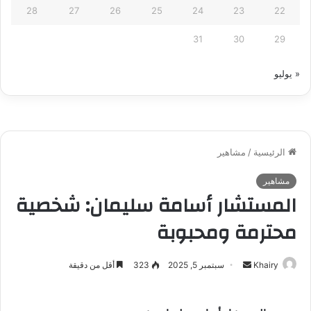
28
27
26
25
24
23
22
31
30
29
« يوليو