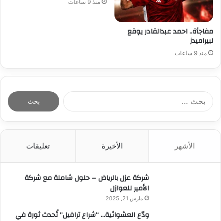
منذ 9 ساعات
مفاجأة.. احمد عبدالقادر يوقع
لبيراميدز
منذ 9 ساعات
ا
ل
ب
ح
ث
الأشهر
الأخيرة
تعليقات
ع
ن
:
شركة عزل بالرياض – حلول شاملة مع شركة
الأمير للعوازل
مارس 21, 2025
ودّع العشوائية… “شراع ترافيل” تُحدث ثورة في