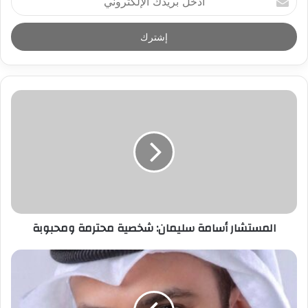
د
خ
ل
ب
ر
ي
د
ك
ا
ل
إ
ل
ك
ت
ر
المستشار أسامة سليمان: شخصية محترمة ومحبوبة
و
ن
ي