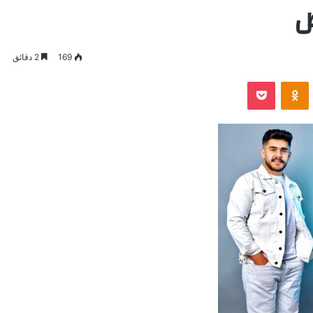
ص
169
2 دقائق
VKontak
Odnoklassniki
بوكيت