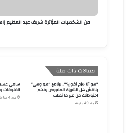
ر
و
ن
من الشخصيات المؤثرة شريف عبد العظيم زاه
ي
مقالات ذات صلة
“هو أنا لازم أقول؟”.. برنامج “هو وهي”
سامي عسيري
يناقش هل الشريك المفروض يفهم
الفلوقات و
احتياجاتك من غير ما تطلب
منذ 4 ساعات
منذ 49 دقيقة