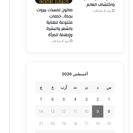
واكتشاف العالم
صالون لمسات بيروت
منذ 4 ساعات
بجدة.. خدمات
متنوعة للعناية
بالشعر والبشرة
وإطلالة المرأة
منذ 4 ساعات
أغسطس 2026
س
د
ن
ث
أرب
خ
ج
7
6
5
4
3
2
1
14
13
12
11
10
9
8
21
20
19
18
17
16
15