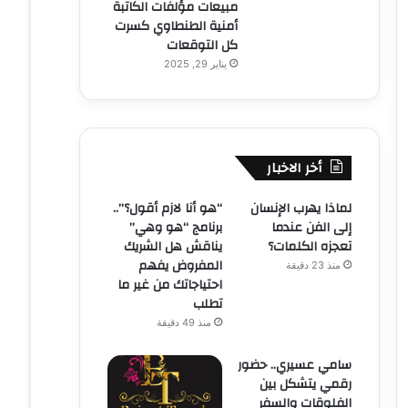
مبيعات مؤلفات الكاتبة
أمنية الطنطاوي كسرت
كل التوقعات
يناير 29, 2025
أخر الاخبار
لماذا يهرب الإنسان
“هو أنا لازم أقول؟”..
إلى الفن عندما
برنامج “هو وهي”
تعجزه الكلمات؟
يناقش هل الشريك
المفروض يفهم
منذ 23 دقيقة
احتياجاتك من غير ما
تطلب
منذ 49 دقيقة
سامي عسيري.. حضور
رقمي يتشكل بين
الفلوقات والسفر