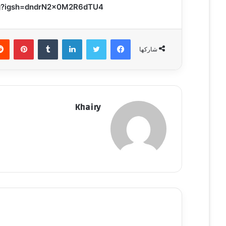
eeg?igsh=dndrN2x0M2R6dTU4
فيسبوك
تويتر
لينكدإن
‏Tumblr
بينتيريست
شاركها
Khairy