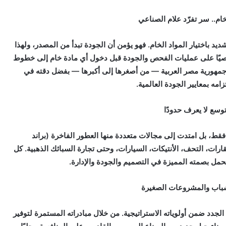
خام.. سر تفرّد علام الصناعي
يد باختيار المواد الخام. فهو يؤمن أن الجودة تبدأ من المصدر، ولهذا
خصيًا على عمليات الفحص والجودة قبل دخول أي مادة خام إلى خطوط
 جمهورية مصر العربية — من أصغرها إلى أكبرها — بفضل دقته في
زامه بمعايير الجودة العالمية.
وسع لا يعرف حدودًا
فقط، بل امتدت إلى مجالات متعددة منها العطور الفاخرة (براند
، العقارات، التحف، الأنتيكات، السيارات، وحتى تجارة السبائك الذهبية. كل
مل بصمته المميزة في التصميم والجودة والإدارة.
باب والمشروعات الصغيرة
لجدد ضمن أولوياته الاستراتيجية. من خلال مبادراته المستمرة لتوفير