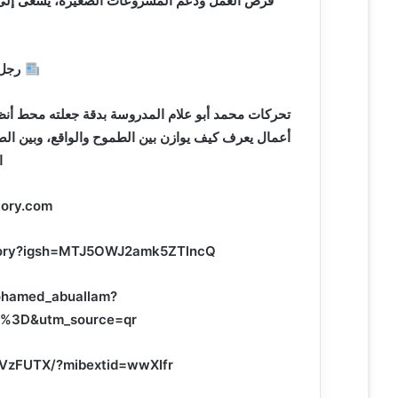
فرص العمل ودعم المشروعات الصغيرة، يسعى إلى بن
رجل ت
تحركات محمد أبو علام المدروسة بدقة جعلته محط أنظا
أعمال يعرف كيف يوازن بين الطموح والواقع، وبين الصناع
ا
ory.com/
tory?igsh=MTJ5OWJ2amk5ZTlncQ==
ohamed_abuallam?
%3D&utm_source=qr
JVzFUTX/?mibextid=wwXIfr