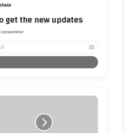
rchase
to get the new updates!
 consectetur.
أ
د
خ
ل
ب
ر
ي
د
ك
ا
ل
إ
ل
ك
ت