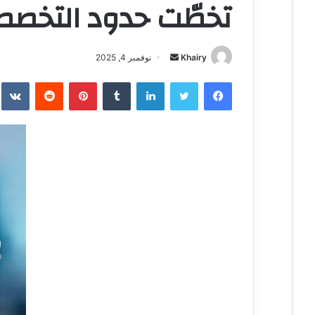
تخطّت حدود التخص
Khairy
أ
نوفمبر 4, 2025
ر
فيسبوك
تويتر
لينكدإن
‏Tumblr
بينتيريست
‏Reddit
‏te
س
ل
ب
ر
ي
د
ا
إ
ل
ك
ت
ر
و
ن