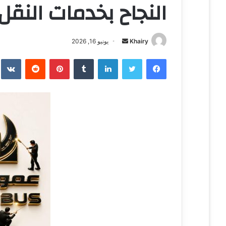
النجاح بخدمات النقل 
Khairy
أ
يونيو 16, 2026
ر
فيسبوك
تويتر
لينكدإن
‏Tumblr
بينتيريست
‏Reddit
‏te
س
ل
ب
ر
ي
د
ا
إ
ل
ك
ت
ر
و
ن