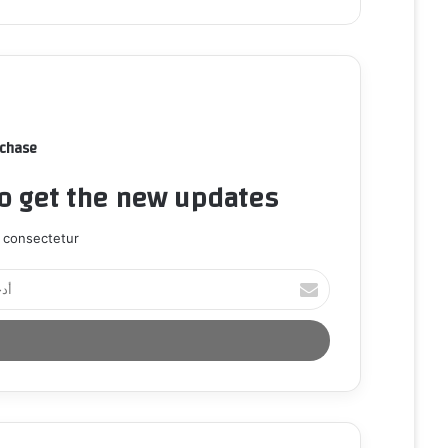
rchase
to get the new updates!
 consectetur.
أ
د
خ
ل
ب
ر
ي
د
ك