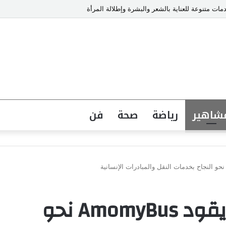
ت متنوعة للعناية بالشعر والبشرة وإطلالة المرأة
شاهير
رياضة
صحة
فن
محمد عبد المولى.. يقود AmomyBus نحو