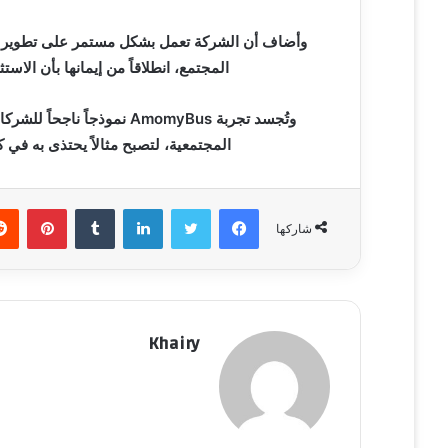
وأضاف أن الشركة تعمل بشكل مستمر على تطوير خد
المجتمع، انطلاقاً من إيمانها بأن الاس
وتُجسد تجربة AmomyBus نموذ
المجتمعية، لتصبح مثالاً يحتذى به في 
فيسبوك
تويتر
لينكدإن
‏Tumblr
بينتيريست
شاركها
Khairy