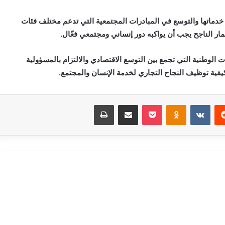
ماتها والتوسع في المبادرات المجتمعية التي تدعم مختلف فئات
تثمار الناجح يجب أن يواكبه دور إنساني ومجتمعي فعّال.
جاً ناجحاً للشركات الوطنية التي تجمع بين التوسع الاقتصادي والالتزام بالمسؤولية
كيفية توظيف النجاح التجاري لخدمة الإنسان والمجتمع.
‏Reddit
‏VKontakte
Odnoklassniki
بوكيت
مشاركة عبر البريد
طباعة