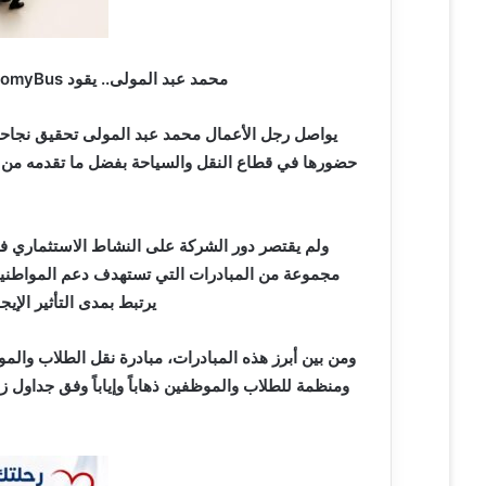
ي
ا
محمد عبد المولى.. يقود AmomyBus نحو النجاح بخدمات النقل والمبادرات الإنسانية
حضورها في قطاع النقل والسياحة بفضل ما تقدمه من خد
ولم يقتصر دور الشركة على النشاط الاستثماري ف
مجموعة من المبادرات التي تستهدف دعم المواطنين و
يرتبط بمدى التأثير الإ
ومن بين أبرز هذه المبادرات، مبادرة نقل الطلاب والم
ومنظمة للطلاب والموظفين ذهاباً وإياباً وفق جداول ز
ا