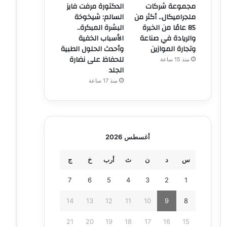
مجموعة شركات
الدكتورة مرفت فايز
ملجراميكال.. أكثر من
السالم: شيخوخة
85 عامًا من الخبرة
البشرة المبكرة..
والريادة في صناعة
الأسباب الخفية
وتجارة الموازين
وأحدث الحلول الطبية
للحفاظ على نضارة
منذ 15 ساعة
الجلد
منذ 17 ساعة
أغسطس 2026
س
د
ن
ث
أرب
خ
ج
7
6
5
4
3
2
1
14
13
12
11
10
9
8
21
20
19
18
17
16
15