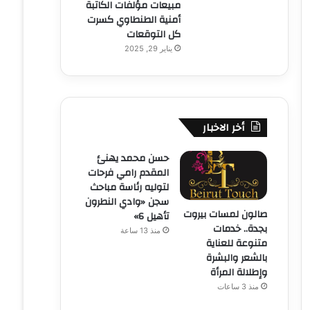
مبيعات مؤلفات الكاتبة
أمنية الطنطاوي كسرت
كل التوقعات
يناير 29, 2025
أخر الاخبار
حسن محمد يهنئ
المقدم رامي فرحات
لتوليه رئاسة مباحث
سجن «وادي النطرون
صالون لمسات بيروت
تأهيل 6»
بجدة.. خدمات
منذ 13 ساعة
متنوعة للعناية
بالشعر والبشرة
وإطلالة المرأة
منذ 3 ساعات