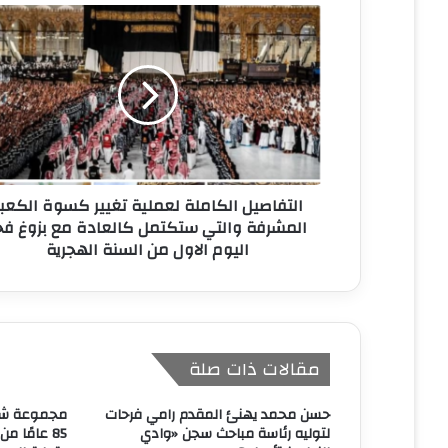
ا
ل
إ
ل
ك
ت
ر
و
ن
التفاصيل الكاملة لعملية تغيير كسوة الكعب
ي
المشرفة والتي ستكتمل كالعادة مع بزوغ فج
اليوم الاول من السنة الهجرية
مقالات ذات صلة
حسن محمد يهنئ المقدم رامي فرحات
مجموعة شرك
لتوليه رئاسة مباحث سجن «وادي
85 عامًا م