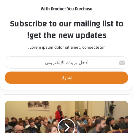
With Product You Purchase
Subscribe to our mailing list to
get the new updates!
Lorem ipsum dolor sit amet, consectetur.
أ
د
خ
ل
ب
ر
ي
د
ك
ا
ل
إ