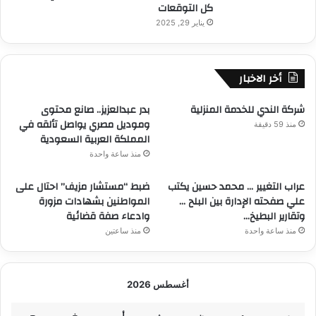
كل التوقعات
يناير 29, 2025
أخر الاخبار
شركة الندي للخدمة المنزلية
بدر عبدالعزيز.. صانع محتوى
وموديل مصري يواصل تألقه في
منذ 59 دقيقة
المملكة العربية السعودية
منذ ساعة واحدة
عراب التغيير … محمد حسين يكتب
ضبط “مستشار مزيف” احتال على
علي صفحته الإدارة بين البلح …
المواطنين بشهادات مزورة
وتقارير البطيخ…
وادعاء صفة قضائية
منذ ساعة واحدة
منذ ساعتين
أغسطس 2026