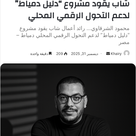
شاب يقود مشروع “دليل دمياط”
لدعم التحول الرقمي المحلي
محمود الشرقاوي… رائد أعمال شاب يقود مشروع
“دليل دمياط” لدعم التحول الرقمي المحلي دمياط –
مصر
Khairy
أ
ديسمبر 31, 2025
209
دقيقة واحدة
ر
س
ل
ب
ر
ي
د
ا
إ
ل
ك