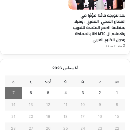
بعد تتويجه قائدا مؤثرا في
القطاع الصحي العمري : وكيلا
بمنظمة الامم المتحدة للتدريب
والاعلام ال UN MTC بالمملكة
ودول الخليج العربي
منذ 11 ساعة
أغسطس 2026
س
د
ن
ث
أرب
خ
ج
7
6
5
4
3
2
1
14
13
12
11
10
9
8
21
20
19
18
17
16
15
28
27
26
25
24
23
22