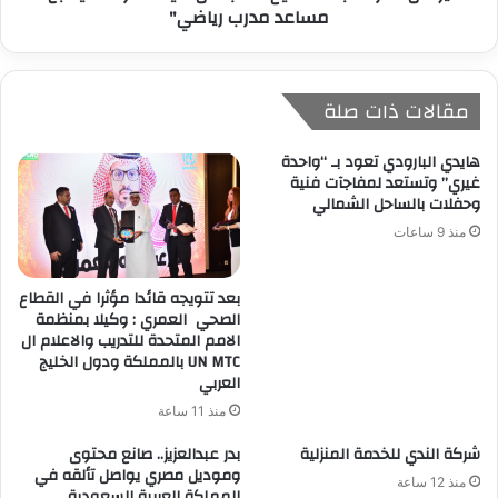
مساعد مدرب رياضي"
مقالات ذات صلة
هايدي البارودي تعود بـ “واحدة
غيري” وتستعد لمفاجآت فنية
وحفلات بالساحل الشمالي
منذ 9 ساعات
بعد تتويجه قائدا مؤثرا في القطاع
الصحي العمري : وكيلا بمنظمة
الامم المتحدة للتدريب والاعلام ال
UN MTC بالمملكة ودول الخليج
العربي
منذ 11 ساعة
شركة الندي للخدمة المنزلية
بدر عبدالعزيز.. صانع محتوى
وموديل مصري يواصل تألقه في
منذ 12 ساعة
المملكة العربية السعودية