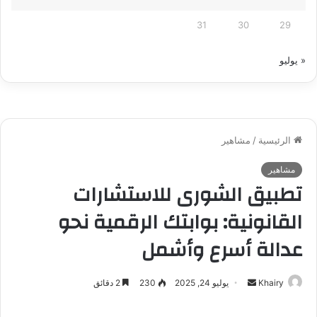
31
30
29
« يوليو