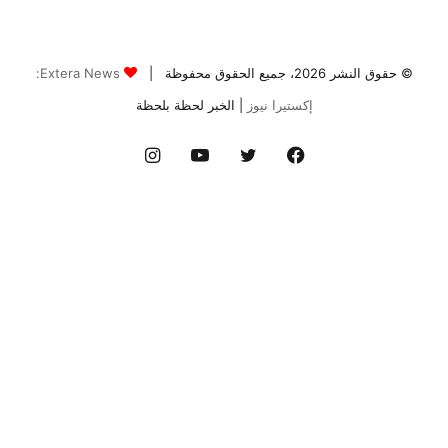
© حقوق النشر 2026، جميع الحقوق محفوظة |
Extera News:
إكستيرا نيوز
| الخبر لحظة بلحظة
فيسبوك
تويتر
يوتيوب
انستقرام