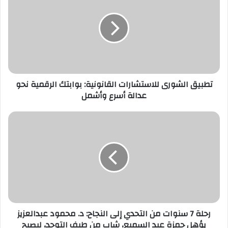
ا
ل
إ
ل
ك
ت
ر
تطبيق الشورى للاستشارات القانونية: بوابتك الرقمية نحو
و
عدالة أسرع وأشمل
ن
ي
رحلة 7 سنوات من التحدي إلى النجاح: د. محمود عبدالعزيز
يؤهل حمزة عبد السميع، شاب من طيف التوحد، ليصبح