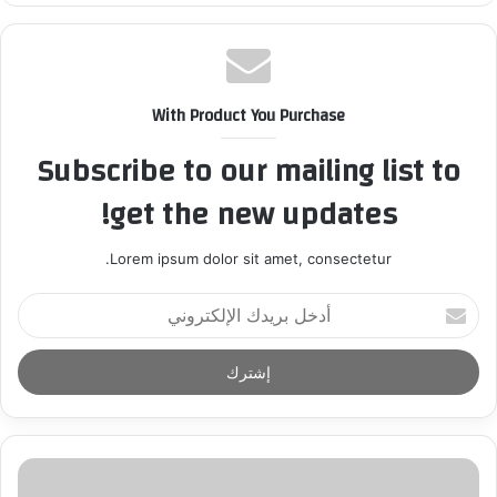
With Product You Purchase
Subscribe to our mailing list to
get the new updates!
Lorem ipsum dolor sit amet, consectetur.
أ
د
خ
ل
ب
ر
ي
د
ك