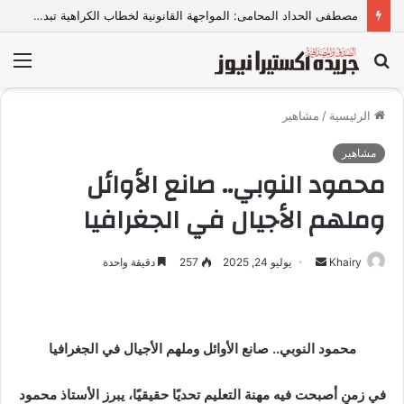
مصطفى الحداد المحامى: المواجهة القانونية لخطاب الكراهية تبدأ بتشريع واضح ووعي مجتمعي
بحث
الق
عن
الرئيسية
/
مشاهير
مشاهير
محمود النوبي.. صانع الأوائل
وملهم الأجيال في الجغرافيا
Khairy
أ
يوليو 24, 2025
257
دقيقة واحدة
ر
س
ل
محمود النوبي.. صانع الأوائل وملهم الأجيال في الجغرافيا
ب
ر
ي
في زمنٍ أصبحت فيه مهنة التعليم تحديًا حقيقيًا، يبرز الأستاذ محمود