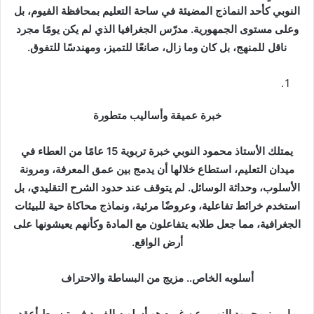
د
النوبي كأحد النماذج المضيئة في ساحة التعليم بمحافظة الفيوم، بل
ا
وعلى مستوى الجمهورية. مدرّس الجغرافيا الذي لم يكن يومًا مجرد
إ
ناقل للمنهج، بل كان وما زال، صانعًا للتميز، ومهندسًا للتفوق.
ل
ك
ت
ر
خبرة عميقة وأساليب متطورة
و
ن
يمتلك الأستاذ محمود النوبي خبرة تربوية 15 عامًا من العطاء في
ي
ميدان التعليم، استطاع خلالها أن يدمج بين عمق المعرفة، ومرونة
ا
الأسلوب، وحداثة الوسائل. لم يتوقف عند حدود الشرح التقليدي، بل
استخدم خرائط تفاعلية، وعروضًا مرئية، ونماذج محاكاة حية للبيئات
الجغرافية، مما جعل طلابه يتفاعلون مع المادة وكأنهم يعيشونها على
أرض الواقع.
أسلوبه الخاص.. مزيج من البساطة والاحتراف
ما يميز محمود النوبي عن غيره هو أسلوبه الفريد في تبسيط أعقد