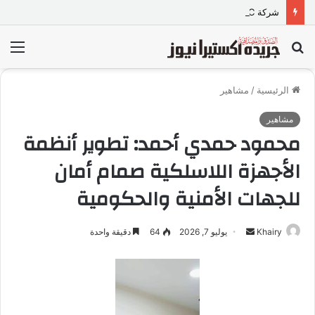
شركة TORQTRAC تطلق منصة رقمية متكاملة لخدمات وقطع غيار المعدات الثقيلة في مصر
بحث
الق
عن
الرئيسية
/
مشاهير
مشاهير
محمود حمدي أحمد: تطوير أنظمة
الأجهزة اللاسلكية صمام أمان
للجهات الأمنية والحكومية
Khairy
أ
يوليو 7, 2026
64
دقيقة واحدة
ر
س
ل
ب