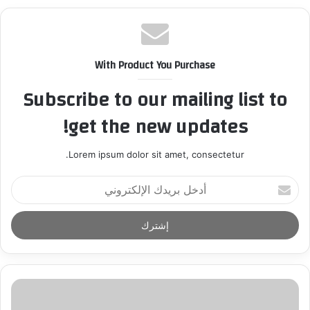
With Product You Purchase
Subscribe to our mailing list to
get the new updates!
Lorem ipsum dolor sit amet, consectetur.
أ
د
خ
ل
ب
ر
ي
د
ك