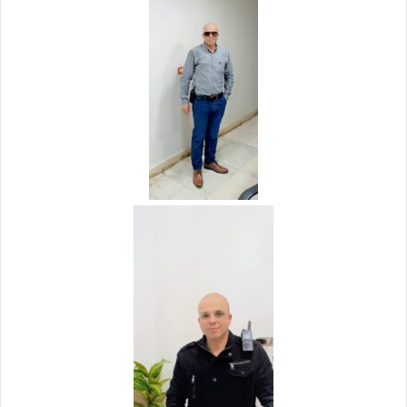
ر
ي
د
ا
إ
ل
ك
ت
ر
و
ن
ي
ا