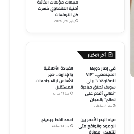
مبيعات مؤلفات الكاتبة
أمنية الطنطاوي كسرت
كل التوقعات
يناير 29, 2025
أخر الاخبار
في إطار دورها
القيادة الأخلاقية
المجتمعي.. “VIP
والإدارية… حجر
للمقاولات” ببني
الأساس لبناء جامعات
سويف تطلق مبادرة
المستقبل
“تعالي أقدم على
منذ 11 ساعة
تصالح” بالمجان
منذ 8 ساعات
مياه البحر الأحمر بين
احمد القط جيمينج
الوعود والواقع متى
منذ 13 ساعة
تنتهيدى معاناة