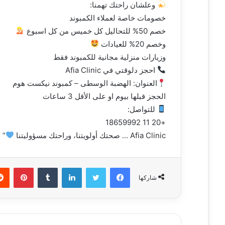
وعلشان راحتك تهمنا:
خصومات خاصة لعملاء الكمبوند
خصم 50% للتحاليل كل خميس من كل اسبوع
وخصم 20% للعيادات
وزيارات منزلية مجانية للكمبوند فقط
احجز دلوقتي في Afia Clinic
العنوان: الهضبة الوسطى – كمبوند نيكست هوم
الحجز قبلها بيوم او على الأقل 3 ساعات
للتواصل:
+20 11 18659992
Afia Clinic … صحتك أولويتنا، وراحتك مسؤوليتنا
”
فيسبوك
تويتر
لينكدإن
‏Tumblr
بينتيريست
شاركها