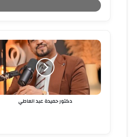
ل
ب
ر
ي
د
ك
ا
ل
إ
ل
ك
ت
ر
و
ن
دكتور حميدة عبد العاطي
ي