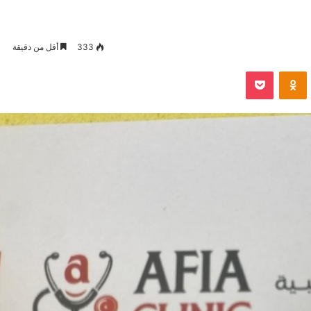
333
أقل من دقيقة
VKontak
Odnoklassniki
بوكيت