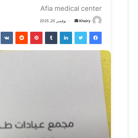
Afia medical center
Khairy
أ
نوفمبر 20, 2025
ر
فيسبوك
تويتر
لينكدإن
‏Tumblr
بينتيريست
‏Reddit
‏te
س
ل
ب
ر
ي
د
ا
إ
ل
ك
ت
ر
و
ن