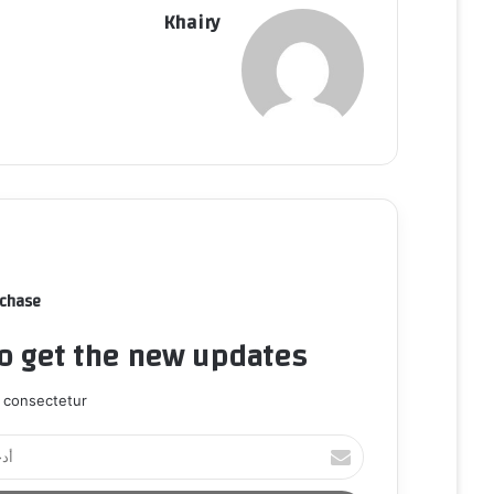
Khairy
rchase
to get the new updates!
 consectetur.
أ
د
خ