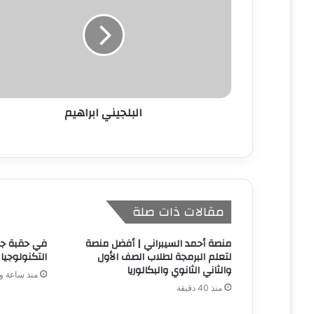
إ
ل
ك
ت
ر
و
ن
البلجيني ابراهيم
ي
مقالات ذات صلة
منصة أحمد السيبراني | أفضل منصة
في حقبة جد
لتعلم البرمجة لطلاب الصف الأول
التكنولوجيا 
والثاني الثانوي والبكالوريا
منذ ساعة و
منذ 40 دقيقة