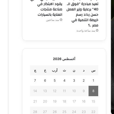
تعيد مبادرة “فوق الـ
يقود الابتكار في
40” برعاية وزير العمل
صناعة منتجات
حسن رداد رسم
العناية بالسيارات
خريطة التنمية في
منذ ساعتين
مصر ..؟
منذ ساعة واحدة
أغسطس 2026
س
د
ن
ث
أرب
خ
ج
7
6
5
4
3
2
1
14
13
12
11
10
9
8
21
20
19
18
17
16
15
28
27
26
25
24
23
22