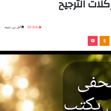
كلات الترجيح
55٬324
أقل من دقيقة
VKontak
Odnoklassniki
بوكيت