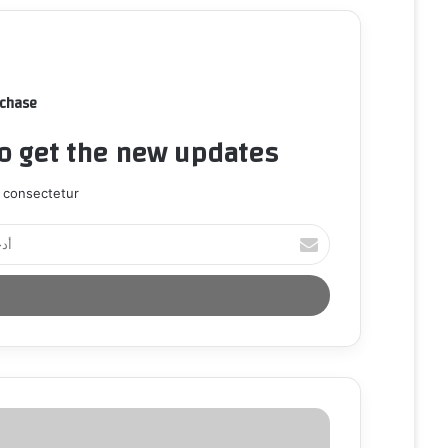
rchase
to get the new updates!
 consectetur.
أ
د
خ
ل
ب
ر
ي
د
ك
ا
ل