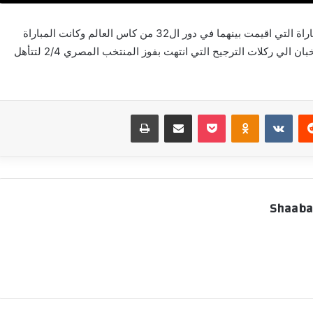
فاز منتخب مصر علي استراليا بركلات الترجيح في المباراة التي اقيمت بينهما في دور ال32 من كاس العالم وكانت المباراة
قد انتهت بالتعادل الايجابي بهدف لكل فريق ولجأ المنتخبان الي ركلات الترجيح التي انتهت بفوز المنتخب المصري 2/4 لتتأهل
‏Reddit
‏VKontakte
Odnoklassniki
بوكيت
مشاركة عبر البريد
طباعة
Shaaba