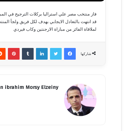
لملاقاة الفائز من مباراة الارجنتين وكاب فيردي
فيسبوك
تويتر
لينكدإن
‏Tumblr
بينتيريست
شاركها
n ibrahim Morsy Elzeiny