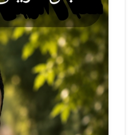
ن
ي
ا