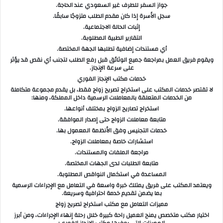
جواز السفر للطرف غير السعودي عند الحاجة.
سجل الأسرة إذا كان مقدم الطلب متزوجًا سابقًا.
إثبات الحالة الاجتماعية.
التقارير الطبية المطلوبة.
أي مستندات إضافية تطلبها الجهة المختصة.
ويقوم فريق العمل بمراجعة جميع الوثائق قبل رفع الطلب لتجنب أي نقص قد يؤثر
على سرعة الإنجاز.
خدمات مكتب الإنجاز الفوري
لا تقتصر خدمات المكتب على استخراج تصريح زواج فقط، بل يقدم مجموعة متكاملة
من الخدمات المتعلقة بالمعاملات الرسمية داخل المملكة، ومنها:
استخراج تصاريح الزواج بمختلف أنواعها.
متابعة معاملات الزواج حتى إصدار الموافقة.
خدمات التجنيس وفق الأنظمة المعمول بها.
استشارات خاصة بمعاملات الزواج.
مراجعة الملفات والمستندات.
متابعة الطلبات لدى الجهات المختصة.
المساعدة في استكمال النواقص المطلوبة.
ويعتمد المكتب على فريق يمتلك خبرة واسعة في التعامل مع الإجراءات الرسمية
بما يضمن تقديم خدمة احترافية وسريعة.
مميزات التعامل مع مكتب استخراج تصريح زواج
اختيار مكتب متخصص يمنح العميل راحة كبيرة خلال رحلة إنهاء الإجراءات، ومن أبرز
المميزات التي يوفرها مكتب الإنجاز الفوري: