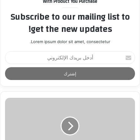
With Product You Purchase
Subscribe to our mailing list to
get the new updates!
Lorem ipsum dolor sit amet, consectetur.
أ
د
خ
ل
ب
ر
ي
د
ك
ا
ل
إ
ل
ك