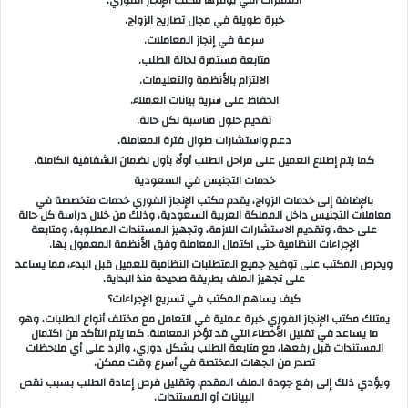
خبرة طويلة في مجال تصاريح الزواج.
سرعة في إنجاز المعاملات.
متابعة مستمرة لحالة الطلب.
الالتزام بالأنظمة والتعليمات.
الحفاظ على سرية بيانات العملاء.
تقديم حلول مناسبة لكل حالة.
دعم واستشارات طوال فترة المعاملة.
كما يتم إطلاع العميل على مراحل الطلب أولًا بأول لضمان الشفافية الكاملة.
خدمات التجنيس في السعودية
بالإضافة إلى خدمات الزواج، يقدم مكتب الإنجاز الفوري خدمات متخصصة في
معاملات التجنيس داخل المملكة العربية السعودية، وذلك من خلال دراسة كل حالة
على حدة، وتقديم الاستشارات اللازمة، وتجهيز المستندات المطلوبة، ومتابعة
الإجراءات النظامية حتى اكتمال المعاملة وفق الأنظمة المعمول بها.
ويحرص المكتب على توضيح جميع المتطلبات النظامية للعميل قبل البدء، مما يساعد
على تجهيز الملف بطريقة صحيحة منذ البداية.
كيف يساهم المكتب في تسريع الإجراءات؟
يمتلك مكتب الإنجاز الفوري خبرة عملية في التعامل مع مختلف أنواع الطلبات، وهو
ما يساعد في تقليل الأخطاء التي قد تؤخر المعاملة. كما يتم التأكد من اكتمال
المستندات قبل رفعها، مع متابعة الطلب بشكل دوري، والرد على أي ملاحظات
تصدر من الجهات المختصة في أسرع وقت ممكن.
ويؤدي ذلك إلى رفع جودة الملف المقدم، وتقليل فرص إعادة الطلب بسبب نقص
البيانات أو المستندات.