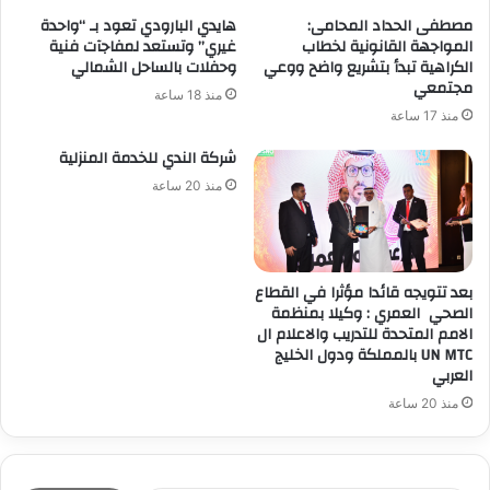
مصطفى الحداد المحامى:
هايدي البارودي تعود بـ “واحدة
المواجهة القانونية لخطاب
غيري” وتستعد لمفاجآت فنية
الكراهية تبدأ بتشريع واضح ووعي
وحفلات بالساحل الشمالي
مجتمعي
منذ 18 ساعة
منذ 17 ساعة
شركة الندي للخدمة المنزلية
منذ 20 ساعة
بعد تتويجه قائدا مؤثرا في القطاع
الصحي العمري : وكيلا بمنظمة
الامم المتحدة للتدريب والاعلام ال
UN MTC بالمملكة ودول الخليج
العربي
منذ 20 ساعة