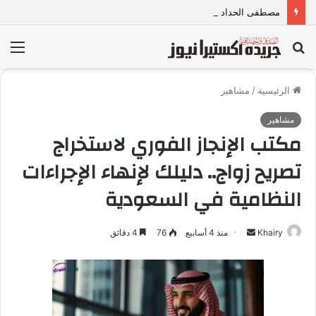
مصطفى الحداد المحامى: المواجهة القانونية لخطاب الكراهية تبدأ بتشريع واضح ووعي مجتمعي
بحث
الق
عن
الرئيسية
/
مشاهير
مشاهير
مكتب الإنجاز الفوري لاستخراج
تصريح زواج.. دليلك لإنهاء الإجراءات
النظامية في السعودية
Khairy
أ
منذ 4 أسابيع
76
4 دقائق
ر
س
ل
ب