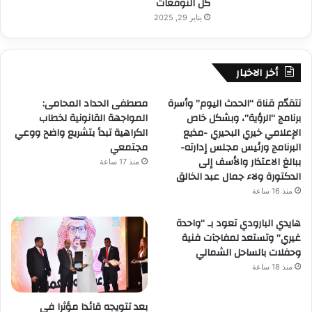
كل التوقعات
يناير 29, 2025
أخر الاخبار
تتقدّم قناة “الحدث اليوم” وأسرة
مصطفى الحداد المحامى:
برنامج “الرؤية”، وبشكل خاص
المواجهة القانونية لخطاب
الإعلامي خيري البحيري -مذيع
الكراهية تبدأ بتشريع واضح ووعي
البرنامج ورئيس مجلس إدارته-
مجتمعي
ببالغ الاعتذار والأسف إلى
منذ 17 ساعة
الدكتورة ولاء جمال عبد الخالق
منذ 16 ساعة
هايدي البارودي تعود بـ “واحدة
غيري” وتستعد لمفاجآت فنية
وحفلات بالساحل الشمالي
منذ 18 ساعة
بعد تتويجه قائدا مؤثرا في