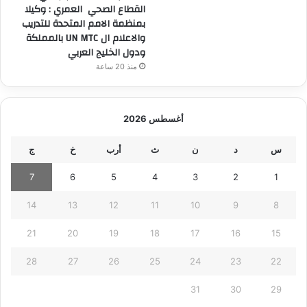
القطاع الصحي العمري : وكيلا
بمنظمة الامم المتحدة للتدريب
والاعلام ال UN MTC بالمملكة
ودول الخليج العربي
منذ 20 ساعة
أغسطس 2026
س
د
ن
ث
أرب
خ
ج
7
6
5
4
3
2
1
14
13
12
11
10
9
8
21
20
19
18
17
16
15
28
27
26
25
24
23
22
31
30
29