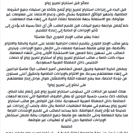
نصائح قبل استخراج تصريح زواج
قبل البدء في إجراءات استخراج تصريح زواج يُنصح بالتأكد من استيفاء جميع الشروط
النظامية، وتجهيز الوثائق المطلوبة بشكل كامل، وعدم الاعتماد على معلومات غير
موثوقة، مع الاستعانة بجهة متخصصة تمتلك الخبرة في إنهاء هذه المعاملات.
كما يُفضل مراجعة جميع البيانات قبل تقديم الطلب، لأن أي خطأ بسيط قد يؤدي إلى
تأخير الإجراءات أو الحاجة إلى إعادة التقديم.
لماذا يعتبر مكتب الإنجاز الفوري خيارًا مناسبًا؟
يتميز مكتب الإنجاز الفوري بتقديم خدمات احترافية تعتمد على الخبرة والدقة والالتزام
بالأنظمة، مع توفير متابعة مستمرة للعملاء حتى اكتمال جميع الإجراءات. ويحرص
المكتب على تسهيل رحلة العميل منذ الاستشارة الأولى وحتى انتهاء المعاملة،
سواء كانت خاصة بـ مكتب استخراج تصريح زواج أو استخراج تصريح زواج أو خدمات
التجنيس داخل المملكة العربية السعودية.
وبفضل الخبرة العملية وفريق العمل المتخصص، أصبح المكتب خيارًا مناسبًا للراغبين
في إنهاء معاملاتهم بسرعة، مع الالتزام بالإجراءات النظامية وتحقيق أعلى مستوى
من جودة الخدمة، مما يمنح العملاء الثقة والاطمئنان طوال مراحل إنجاز معاملاتهم.
متى تحتاج إلى تصريح زواج؟
هناك العديد من الحالات التي تستوجب استخراج تصريح زواج قبل إتمام عقد النكاح،
ويختلف ذلك بحسب جنسية الزوجين أو بعض الظروف النظامية التي تحددها الجهات
المختصة داخل المملكة العربية السعودية. لذلك فإن التواصل مع مكتب استخراج
تصريح زواج يساهم في معرفة المتطلبات الخاصة بكل حالة، وتجنب أي إجراءات غير
صحيحة قد تؤخر إصدار الموافقة. كما يساعد المكتب في تقديم الإرشادات اللازمة
منذ بداية المعاملة وحتى اكتمالها، مع متابعة جميع الخطوات بدقة لضمان استكمال
الإجراءات النظامية دون تأخير أو تعقيدات غير متوقعة.
الخلاصة
إذا كنت تبحث عن جهة متخصصة تمتلك الخبرة في استخراج تصريح زواج وإنهاء جميع