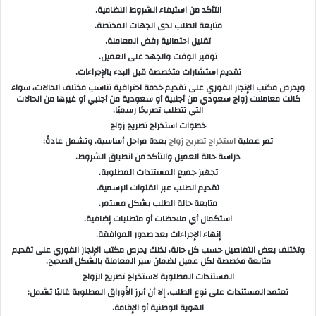
التأكد من استيفاء الشروط النظامية.
متابعة الطلب لدى الجهات المختصة.
تقليل احتمالية رفض المعاملة.
توفير الوقت والجهد على العميل.
تقديم استشارات متخصصة قبل البدء بالإجراءات.
ويحرص مكتب الإنجاز الفوري على تقديم خدمة احترافية تناسب مختلف الحالات، سواء
كانت معاملات زواج سعودي من أجنبية أو سعودية من أجنبي أو غيرها من الحالات
التي تتطلب تصريحًا رسميًا.
خطوات استخراج تصريح زواج
تمر عملية
استخراج تصريح زواج
بعدة مراحل أساسية، وتشمل عادةً:
دراسة حالة العميل والتأكد من انطباق الشروط.
تجهيز جميع المستندات المطلوبة.
تقديم الطلب عبر القنوات الرسمية.
متابعة حالة الطلب بشكل مستمر.
استكمال أي ملاحظات أو متطلبات إضافية.
إنهاء الإجراءات بعد صدور الموافقة.
وتختلف بعض التفاصيل حسب كل حالة، لذلك يحرص مكتب الإنجاز الفوري على تقديم
متابعة مخصصة لكل عميل لضمان سير المعاملة بالشكل الصحيح.
المستندات المطلوبة لاستخراج تصريح الزواج
تعتمد المستندات على نوع الطلب، إلا أن أبرز الأوراق المطلوبة غالبًا تشمل:
الهوية الوطنية أو الإقامة.