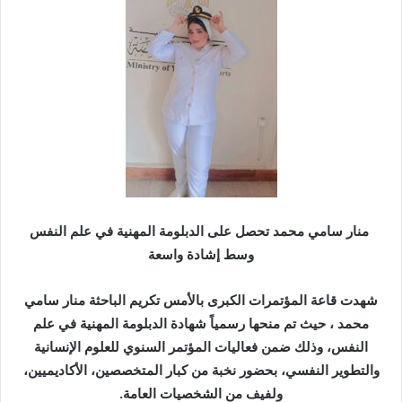
ر
ي
د
ا
إ
ل
ك
ت
ر
و
ن
منار سامي محمد تحصل على الدبلومة المهنية في علم النفس
ي
وسط إشادة واسعة
ا
شهدت قاعة المؤتمرات الكبرى بالأمس تكريم الباحثة منار سامي
محمد ، حيث تم منحها رسمياً شهادة الدبلومة المهنية في علم
النفس، وذلك ضمن فعاليات المؤتمر السنوي للعلوم الإنسانية
والتطوير النفسي، بحضور نخبة من كبار المتخصصين، الأكاديميين،
ولفيف من الشخصيات العامة.