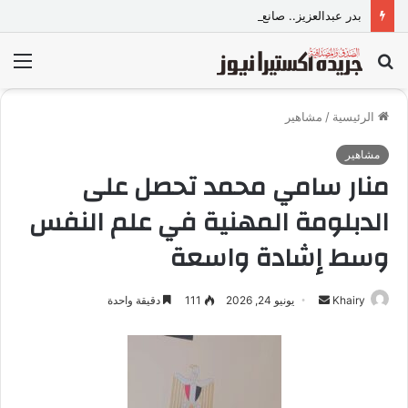
بدر عبدالعزيز.. صانع محتوى وموديل مصري يواصل تألقه في المملكة العربية السعودية
بحث
الق
عن
الرئيسية
/
مشاهير
مشاهير
منار سامي محمد تحصل على
الدبلومة المهنية في علم النفس
وسط إشادة واسعة
Khairy
أ
يونيو 24, 2026
111
دقيقة واحدة
ر
س
ل
ب