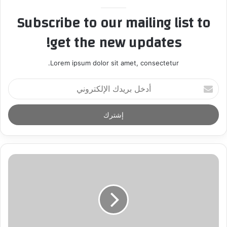
Subscribe to our mailing list to
get the new updates!
Lorem ipsum dolor sit amet, consectetur.
أ
د
خ
ل
ب
ر
ي
د
ك
ا
ل
إ
ل
ك