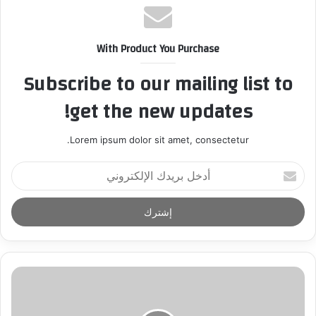
With Product You Purchase
Subscribe to our mailing list to
get the new updates!
Lorem ipsum dolor sit amet, consectetur.
أ
د
خ
ل
ب
ر
ي
د
ك
ا