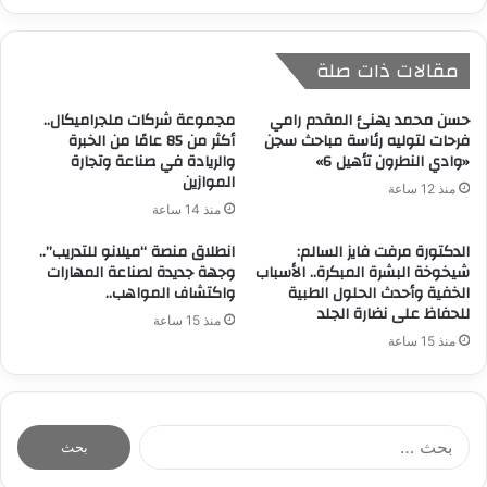
مقالات ذات صلة
حسن محمد يهنئ المقدم رامي
مجموعة شركات ملجراميكال..
فرحات لتوليه رئاسة مباحث سجن
أكثر من 85 عامًا من الخبرة
«وادي النطرون تأهيل 6»
والريادة في صناعة وتجارة
الموازين
منذ 12 ساعة
منذ 14 ساعة
الدكتورة مرفت فايز السالم:
انطلاق منصة “ميلانو للتدريب”..
شيخوخة البشرة المبكرة.. الأسباب
وجهة جديدة لصناعة المهارات
الخفية وأحدث الحلول الطبية
واكتشاف المواهب..
للحفاظ على نضارة الجلد
منذ 15 ساعة
منذ 15 ساعة
ا
ل
ب