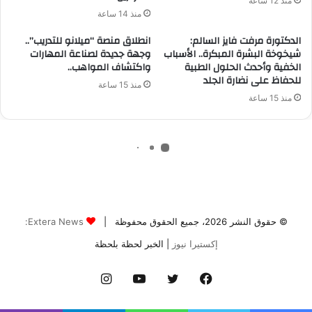
© حقوق النشر 2026، جميع الحقوق محفوظة |
Extera News:
إكستيرا نيوز
| الخبر لحظة بلحظة
فيسبوك
تويتر
يوتيوب
انستقرام