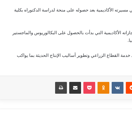
سيرته الأكاديمية بعد حصوله على منحة لدراسة الدكتوراه بكلية
نجازاته الأكاديمية التي بدأت بالحصول على البكالوريوس والماجستير
ا.
دمة القطاع الزراعي وتطوير أساليب الإنتاج الحديثة بما يواكب
‏Reddit
‏VKontakte
Odnoklassniki
بوكيت
مشاركة عبر البريد
طباعة