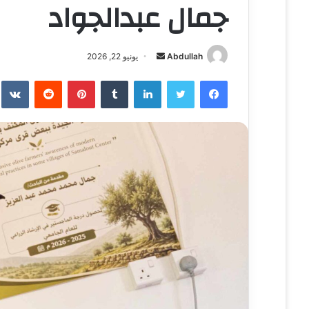
جمال عبدالجواد
Abdullah
أ
يونيو 22, 2026
ر
فيسبوك
تويتر
لينكدإن
‏Tumblr
بينتيريست
‏Reddit
‏te
س
ل
ب
ر
ي
د
ا
إ
ل
ك
ت
ر
و
ن