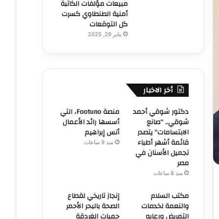
مبيعات مؤلفات الكاتبة
أمنية الطنطاوي كسرت
كل التوقعات
يناير 29, 2025
أخر الاخبار
دكتور شوقي أحمد
منصة Footuno، التي
شوقي.. “صانع
أسسها رائد الأعمال
الابتسامات” يتصدر
أنس إبراهيم
قائمة أشهر أطباء
منذ 9 ساعات
تجميل الأسنان في
مصر
منذ 8 ساعات
مكتب السلام
إنجاز تاريخي لقطاع
والنعمة لخدمات
الصحة بالبحر الأحمر
التمريض ورعايه
حميات الغردقة