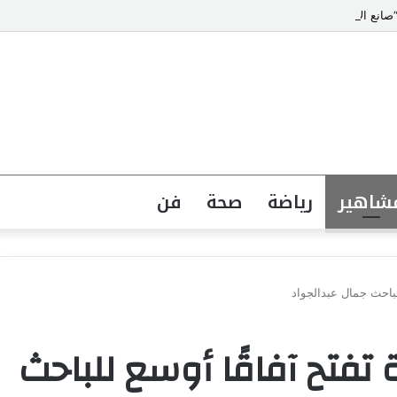
انع الابتسامات” يتصدر قائمة أشهر أطباء تجميل الأسنان في مصر
شاهير
رياضة
صحة
فن
لباحث جمال عبدالجواد
تفتح آفاقًا أوسع للباحث