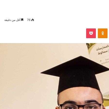
76
أقل من دقيقة
VKontak
Odnoklassniki
بوكيت