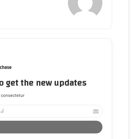
rchase
to get the new updates!
 consectetur.
أ
د
خ
ل
ب