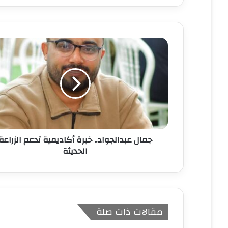
ر
ي
د
ك
ا
ل
إ
ل
ك
ت
ر
و
ن
جمال عبدالجواد.. خبرة أكاديمية تدعم الزراعة
ي
الحديثة
مقالات ذات صلة