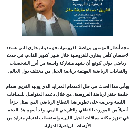
ر
ي
د
ا
إ
ل
ك
تتجه أنظار المهتمين برياضة الفروسية نحو مدينة بنغازي التي تستعد
ت
لاحتضان كأس بنغازي للفروسية خلال شهر أكتوبر القادم، في حدث
ر
رياضي دولي يُتوقع أن يشهد مشاركة واسعة من أبرز الشخصيات
و
والقيادات الرياضية المهتمة برياضة الخيل من مختلف دول العالم.
ن
ي
ويأتي هذا الحدث في ظل الاهتمام المتزايد الذي يوليه الفريق صدام
ا
خليفة حفتر لرياضة الفروسية، من خلال دعمه المتواصل للسباقات
الليبية وحرصه على تطوير هذا القطاع الرياضي الذي يمثل جزءاً
أصيلاً من الموروث الثقافي والتاريخي الليبي. وقد أسهم هذا الدعم
في تعزيز مكانة سباقات الخيل الليبية واستقطاب اهتمام متزايد من
الأوساط الرياضية الدولية.