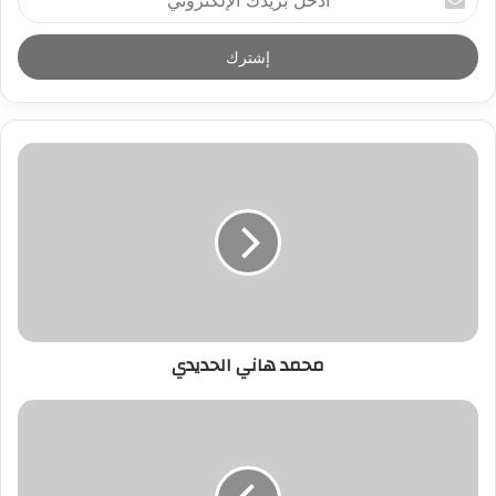
د
خ
ل
ب
ر
ي
د
ك
ا
ل
إ
ل
ك
ت
ر
محمد هاني الحديدي
و
ن
ي