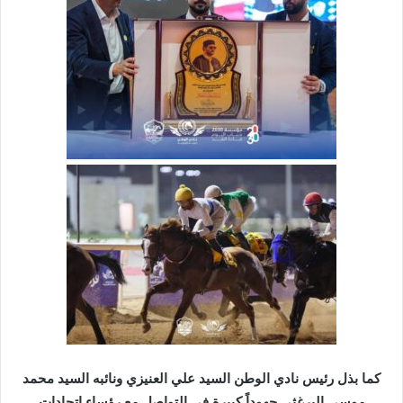
كما بذل رئيس نادي الوطن السيد علي العنيزي ونائبه السيد محمد
موسى البرغثي جهوداً كبيرة في التواصل مع رؤساء اتحادات