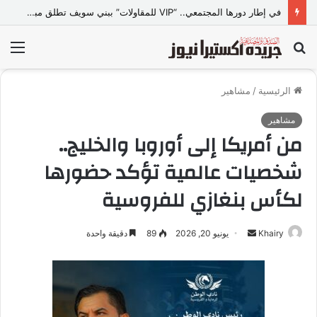
في إطار دورها المجتمعي.. “VIP للمقاولات” ببني سويف تطلق مبادرة “تعالي أقدم على تصالح” بالمجان
بحث
الق
عن
الرئيسية
/
مشاهير
مشاهير
من أمريكا إلى أوروبا والخليج..
شخصيات عالمية تؤكد حضورها
لكأس بنغازي للفروسية
Khairy
أ
يونيو 20, 2026
89
دقيقة واحدة
ر
س
ل
ب