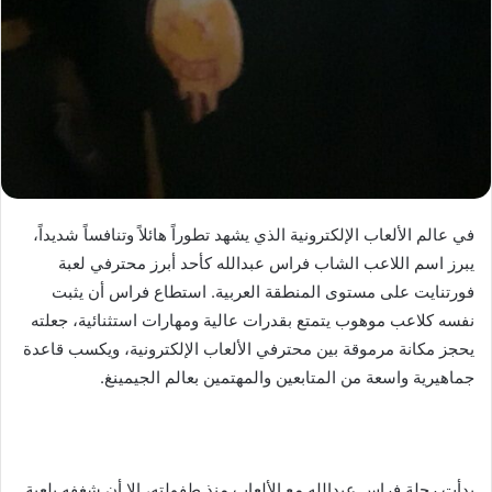
في عالم الألعاب الإلكترونية الذي يشهد تطوراً هائلاً وتنافساً شديداً،
يبرز اسم اللاعب الشاب فراس عبدالله كأحد أبرز محترفي لعبة
فورتنايت على مستوى المنطقة العربية. استطاع فراس أن يثبت
نفسه كلاعب موهوب يتمتع بقدرات عالية ومهارات استثنائية، جعلته
يحجز مكانة مرموقة بين محترفي الألعاب الإلكترونية، ويكسب قاعدة
جماهيرية واسعة من المتابعين والمهتمين بعالم الجيمينغ.
بدأت رحلة فراس عبدالله مع الألعاب منذ طفولته، إلا أن شغفه بلعبة