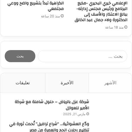
الإعلامي خيري البحيري -مذيع
الكراهية تبدأ بتشريع واضح ووعي
البرنامج ورئيس مجلس إدارته-
مجتمعي
ببالغ الاعتذار والأسف إلى
منذ 20 ساعة
الدكتورة ولاء جمال عبد الخالق
منذ 18 ساعة
ا
ل
ب
ح
ث
الأشهر
الأخيرة
تعليقات
ع
ن
:
شركة عزل بالرياض – حلول شاملة مع شركة
الأمير للعوازل
مارس 21, 2025
ودّع العشوائية… “شراع ترافيل” تُحدث ثورة في
تنظيم رحلات الحج والعمرة من مصر