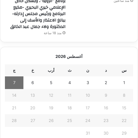
برنامج “الرؤية”، وبشكل خاص
منذ ساعتين
الإعلامي خيري البحيري -مذيع
البرنامج ورئيس مجلس إدارته-
ببالغ الاعتذار والأسف إلى
الدكتورة ولاء جمال عبد الخالق
منذ 18 ساعة
أغسطس 2026
س
د
ن
ث
أرب
خ
ج
7
6
5
4
3
2
1
14
13
12
11
10
9
8
21
20
19
18
17
16
15
28
27
26
25
24
23
22
31
30
29