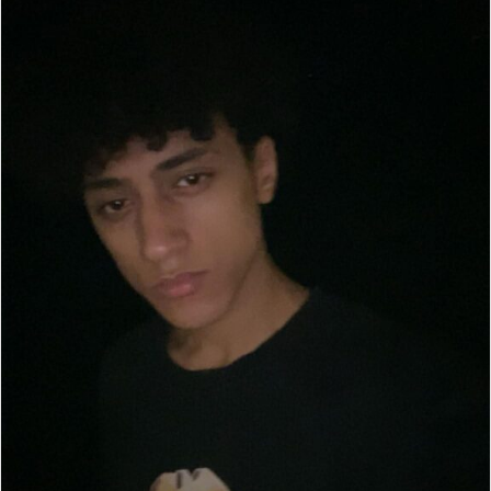
إ
ل
ك
ت
ر
و
ن
ي
ا