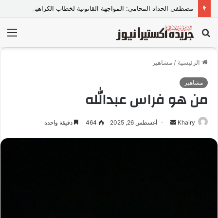
مصطفى الحداد المحامى: المواجهة القانونية لخطاب الكراهية تبدأ بتشريع واضح ووعي مجتمعي
بحث
الق
عن
الرئيسية
/
مشاهير
مشاهير
من هو فراس عبدالله
Khairy
أ
أغسطس 26, 2025
464
دقيقة واحدة
ر
س
ل
ب
ر
ي
د
ا