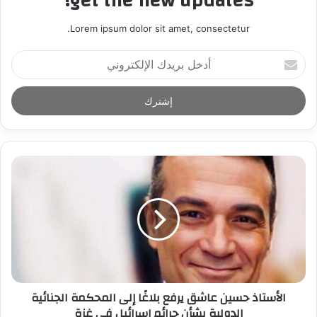
get the new updates!
Lorem ipsum dolor sit amet, consectetur.
أ
د
خ
ل
ب
ر
ي
د
ك
ا
ل
إ
ل
ك
ت
ر
الأستاذ حسين عاشق يرفع بلاغًا إلى المحكمة الجنائية
و
الدولية بشأن جرائم إسرائيل في غزة
ن