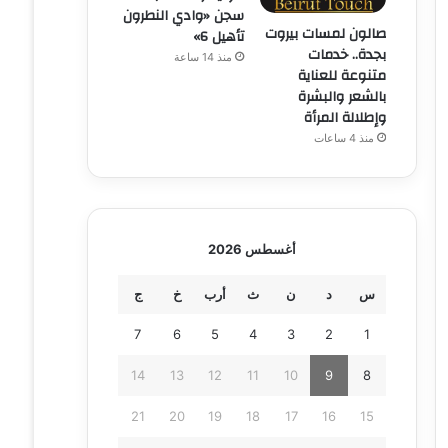
سجن «وادي النطرون
صالون لمسات بيروت
تأهيل 6»
بجدة.. خدمات
منذ 14 ساعة
متنوعة للعناية
بالشعر والبشرة
وإطلالة المرأة
منذ 4 ساعات
أغسطس 2026
س
د
ن
ث
أرب
خ
ج
7
6
5
4
3
2
1
14
13
12
11
10
9
8
21
20
19
18
17
16
15