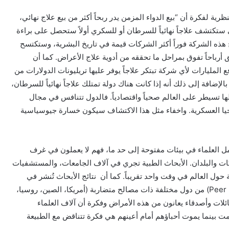
ة لفكرة أن “بيع الدواء المزمن يدر ربحاً أكثر من بيع علاج نهائي،
تكتشف علاجاً نهائياً للسرطان أو للسكري أولاً ستحصل على براءة
بح هذه الشركة فوراً أكثر الشركات قيمة في تاريخ البشرية، وستكتسح
رباحاً تفوق بمراحل ما تحققه من أدوية علاج الأعراض. كما أن
المليارات لأي شركة تبتكر علاجاً يوفر عليها تريليونات الدولارات من
الإضافة إلى ذلك أنه إذا كانت هناك دولة تمتلك علاجاً نهائياً للسرطان،
ها تسيطر على العالم صحياً واقتصادياً. فالدول تتنافس في مجال
وجيا العسكرية. واخفاء مثل هذا الاكتشاف سيكون خسارة جيوسياسية
ل العلماء في بيئات مفتوحة إلى حد ما، فهم لا يعملون في غرف
 والبلدان. الأبحاث الطبية تجري في آلاف الجامعات، والمستشفيات
حول العالم في وقت واحد تقريباً. كما أن نتائج الأبحاث تُنشر في
دوريات علمية تخضع للمراجعة من قبل أقران (Peer Review) من دول مختلفة ذات مصالح متضاربة (أمريكا، الصين، روسيا،
ئلات وأصدقاء يعانون من هذه الأمراض وفكرة أن آلاف العلماء
ت بينما يموت أحباؤهم أمام أعينهم هي فكرة تتناقض مع الطبيعة