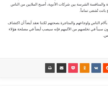
نية والمنافسة الشرسة بين شركات الأدوية، أصبح الملايين من الناس
اتت تُشفى تماماً.
ً بآلام الناس واوجاعهم والمتاجرة بصحتهم لكننا نعقد أيضاً أن اكتشاف
ن سبباً في تخلصهم من الآلمهم فإنه سيصب أيضاً في مصلحة هؤلاء
اس.
‏Reddit
‏VKontakte
Odnoklassniki
بوكيت
مشاركة عبر البريد
طباعة