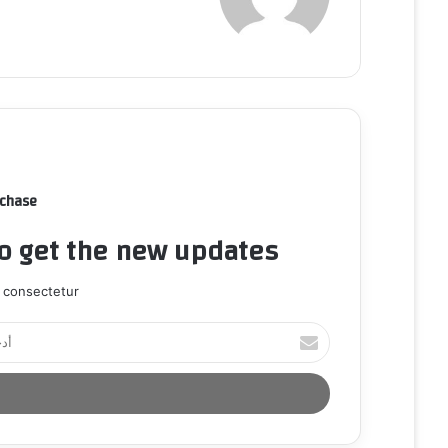
rchase
to get the new updates!
 consectetur.
أ
د
خ
ل
ب
ر