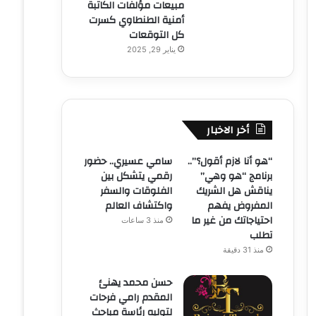
مبيعات مؤلفات الكاتبة
أمنية الطنطاوي كسرت
كل التوقعات
يناير 29, 2025
أخر الاخبار
“هو أنا لازم أقول؟”..
سامي عسيري.. حضور
برنامج “هو وهي”
رقمي يتشكل بين
يناقش هل الشريك
الفلوقات والسفر
المفروض يفهم
واكتشاف العالم
احتياجاتك من غير ما
منذ 3 ساعات
تطلب
منذ 31 دقيقة
حسن محمد يهنئ
المقدم رامي فرحات
لتوليه رئاسة مباحث