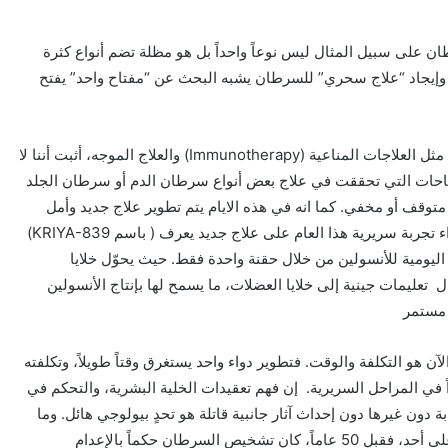
ن على سبيل المثال ليس نوعاً واحداً بل هو مظلة تضم أنواع كثرة
وإيجاد “علاج سحري” للسرطان يشبه البحث عن “مفتاح واحد” يفتح
إن التطور العلمي في مجال الأورام على سبيل المثال، مثل العلاجات المناعية (Immunotherapy) والعلاج الموجه، أثبت أننا لا
نجاحات التي تحققت في علاج بعض أنواع سرطان الدم أو سرطان الجلد
 متوقف أو مخفي. كما انه في هذه الايام يتم تطوير علاج جديد وأمل
كبير لمرضى السكر حيث يستعد فريق من العلماء لإجراء تجربة سريرية هذا العام على علاج جديد يعرف ( باسم KRIYA-839)
اليومية للأنسولين من خلال حقنة واحدة فقط. حيث يحوّل خلايا
تعليمات جينية إلى خلايا العضلات، ما يسمح لها بإنتاج الأنسولين
 مستمر
 هو التكلفة والوقت. فتطوير دواء واحد يستغرق وقتاً طويلاً، وتكلفته
ً في المراحل السريرية. إن فهم تعقيدات الخلية البشرية، والتحكم في
ة دون غيرها دون إحداث آثار جانبية قاتلة هو تحدٍ بيولوجي هائل. وما
حدث من طفرات في علاج كثير من الأمراض لا يخفى على أحد، فقبل 50 عاماً، كان تشخيص السرطان حكماً بالإعدام