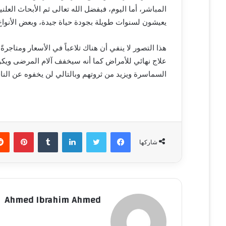
المباشر، أما اليوم، فبفضل الله تعالى ثم الأبحاث العل
يعيشون لسنوات طويلة بجودة حياة جيدة، وبعض الأنواع ب
هذا التصور لا ينفي أن هناك تلاعباً في الأسعار ومتاجرة
علاج نهائي للأمراض كما أنه سيخفف آلام المرضى ويكو
السماسرة ويزيد من ثروتهم وبالتالي لن يخفوه عن الن
فيسبوك
تويتر
لينكدإن
‏Tumblr
بينتيريست
شاركها
Ahmed Ibrahim Ahmed