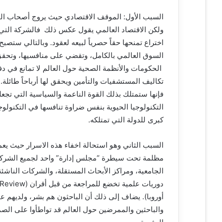
السبب الأول: الموقف الاقتصادي حيث يروج أصحاب النظري
ولكن الاقتصاد العالمي يقول عكس ذلك فالشركة التي س
اختراع تمنحها حقاً حصرياً لبيعه لعقود. وبالتالي ستص
السوق العالمي بالكامل، وتقضي على منافسيها، وتحقق أ
الحكومات والأنظمة الصحية حول العالم لا تمانع في دفع 
تكاليف المستشفيات والتأمين ويحقق لها أرباحاً طائلة. ب
فإنها ستمتلك بذلك القوة الناعمة والسياسية التي تجعل
التكنولوجيا الحيوية بنفس ضراوة تنافسها في التكنول
كبرى للدولة التي تمتلكه.
السبب الثاني وهو استحالة اخفاء هذه الاسرار حيث يعم
مظلمة تحت سيطرة “مجلس إدارة” واحد لجميع الشركات
الجامعية، ومراكز الأبحاث المستقلة، والشركات الناشئة 
أوروبا). يضاف إلى ذلك أن الباحثون هم بشر، ولديهم عا
والباحثين والممرضين حول العالم قد تواطأوا على الصم