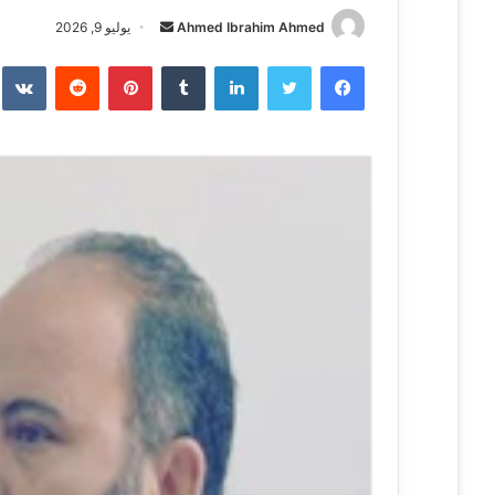
Ahmed Ibrahim Ahmed
أ
يوليو 9, 2026
ر
فيسبوك
تويتر
لينكدإن
‏Tumblr
بينتيريست
‏Reddit
‏te
س
ل
ب
ر
ي
د
ا
إ
ل
ك
ت
ر
و
ن
ي
ا