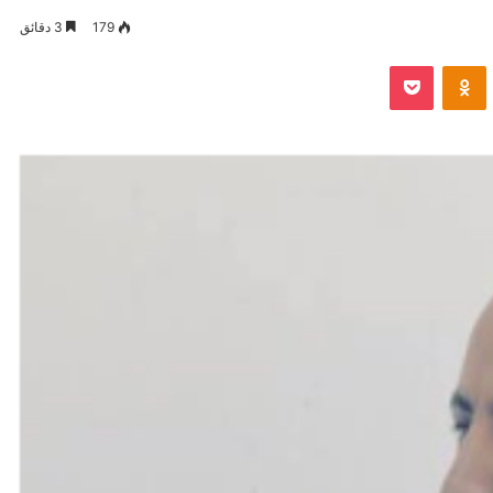
179
3 دقائق
VKontak
Odnoklassniki
بوكيت