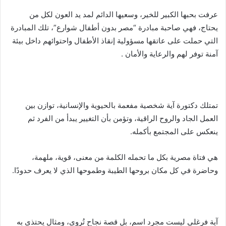
ر
ي
عرفت بحبها الكبير للخير، وسعيها الدائم لمد يد العون لكل من
د
يحتاج، فهي صاحبة مبادرة “مصر بدون أطفال شوارع”، تلك المبادرة
ا
التي حملت على عاتقها مسؤولية إنقاذ الأطفال واحتوائهم داخل بيئة
إ
آمنة توفر لهم والرعاية والأمان .
ل
ك
ت
ر
تمتلك دكتورة آية شخصية مفعمة بالحيوية والإنسانية، توازن بين
و
العمل الجاد والروح الراقية، وتؤمن بأن التغيير يبدأ من الفرد ثم
ن
ينعكس على المجتمع بأكمله.
ي
ا
هي فتاة مصرية بكل ما تحمله الكلمة من معنى، قوية، ملهمة،
وحاضرة في كل مكان بروحها الطيبة وطموحها الذي لا يعرف حدودًا.
آية فرغلي ليست مجرد اسم، بل قصة نجاح تُروى، ومثال يحتذى به