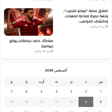
انطلاق منصة “ميلانو للتدريب”..
وجهة جديدة لصناعة المهارات
واكتشاف المواهب..
منذ 9 ساعات
مفاجأة.. احمد عبدالقادر يوقع
لبيراميدز
منذ 10 ساعات
أغسطس 2026
س
د
ن
ث
أرب
خ
ج
7
6
5
4
3
2
1
14
13
12
11
10
9
8
21
20
19
18
17
16
15