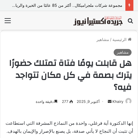
مجموعة شركات ملجراميكال.. أكثر من 85 عامًا من الخبرة والريادة في صناعة وتجارة الموازين
بحث
الق
عن
الرئيسية
/
مشاهير
مشاهير
هل قابلت يومًا فتاة تمتلك حضورًا
يترك بصمة في كل مكان تتواجد
فيه؟
Khairy
أ
أكتوبر 9, 2025
277
دقيقة واحدة
ر
س
إنها الدكتورة آية فرغلي، واحدة من النماذج المشرفة التي استطاعت
ل
أن تثبت أن النجاح لا يأتي صدفة، بل يصنع بالإصرار والإيمان بالهدف.
ب