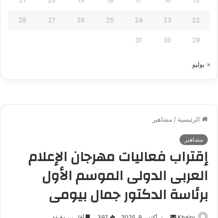
28
27
26
25
24
23
22
31
30
29
« يوليو