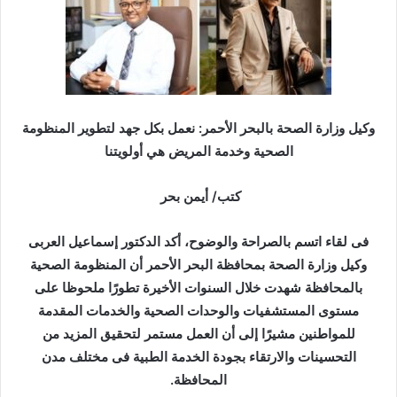
ب
ر
ي
د
ا
إ
وكيل وزارة الصحة بالبحر الأحمر: نعمل بكل جهد لتطوير المنظومة
ل
الصحية وخدمة المريض هي أولويتنا
ك
ت
كتب/ أيمن بحر
ر
و
فى لقاء اتسم بالصراحة والوضوح، أكد الدكتور إسماعيل العربى
ن
وكيل وزارة الصحة بمحافظة البحر الأحمر أن المنظومة الصحية
ي
بالمحافظة شهدت خلال السنوات الأخيرة تطورًا ملحوظا على
ا
مستوى المستشفيات والوحدات الصحية والخدمات المقدمة
للمواطنين مشيرًا إلى أن العمل مستمر لتحقيق المزيد من
التحسينات والارتقاء بجودة الخدمة الطبية فى مختلف مدن
المحافظة.