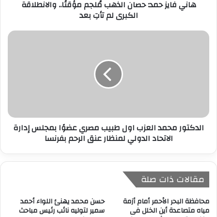
هاني فايز حمد: حصان الذهب مُلجم مؤقتًا.. والانطلاقة
و
الكبرى لم تأتِ بعد
ن
ي
الدكتور محمد العزب اول طبيب مصري عضوًا بمجلس إدارة
الاتحاد الدولي لمنظار عنق الرحم بفرنسا
مقالات ذات صلة
محافظة البحر الأحمر أمام أزمة
حسن محمد يهنئ اللواء أحمد
مياه متصاعدة أين الخلل فى
سمير لتوليه نائب رئيس مباحث