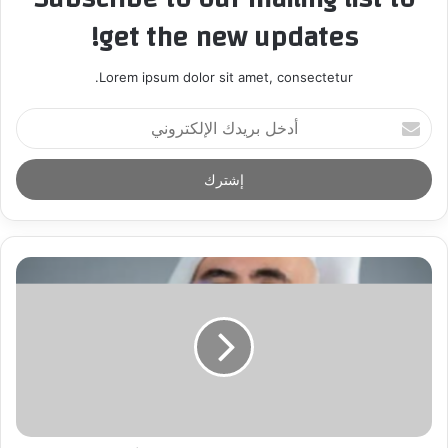
get the new updates!
Lorem ipsum dolor sit amet, consectetur.
أ
د
خ
ل
ب
ر
ي
د
ك
ا
ل
إ
ل
ك
ت
ر