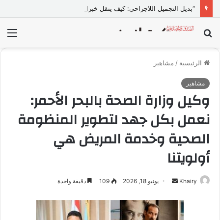
“بديل التجميل اللاجراحي: كيف ينقل خبراء كوريا أسرار الترميم الطبي عبر Imperial Therapy؟”
بحث
الق
عن
الرئيسية
/
مشاهير
مشاهير
وكيل وزارة الصحة بالبحر الأحمر:
نعمل بكل جهد لتطوير المنظومة
الصحية وخدمة المريض هي
أولويتنا
Khairy
أ
يونيو 18, 2026
109
دقيقة واحدة
ر
س
ل