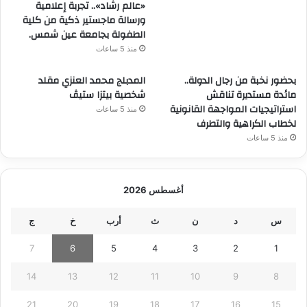
«عالم رشاد».. تجربة إعلامية
ورسالة ماجستير ذكية من كلية
الطفولة بجامعة عين شمس.
منذ 5 ساعات
بحضور نخبة من رجال الدولة..
المدبلج محمد العنزي مقلد
مائدة مستديرة تناقش
شخصية بيتزا ستيڤ
استراتيجيات المواجهة القانونية
منذ 5 ساعات
لخطاب الكراهية والتطرف
منذ 5 ساعات
أغسطس 2026
س
د
ن
ث
أرب
خ
ج
7
6
5
4
3
2
1
14
13
12
11
10
9
8
21
20
19
18
17
16
15