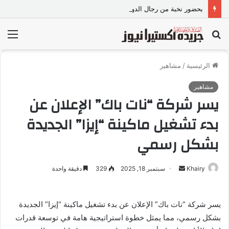
بحضور نخبة من رجال الدولة.. مائدة مستديرة تناقش استراتيجيات المواجهة القانونية لخطاب الكراهية والتطرف
بحث
الق
عن
الرئيسية
/
مشاهير
مشاهير
يسر شركة “نات باك” الإعلان عن
بدء تشغيل ماكينة “إيزا” الجديدة
بشكل رسمي
Khairy
أ
سبتمبر 18, 2025
329
دقيقة واحدة
ر
س
يسر شركة “نات باك” الإعلان عن بدء تشغيل ماكينة “إيزا” الجديدة
ل
بشكل رسمي، مما يمثل خطوة استراتيجية هامة في توسعة قدرات
ب