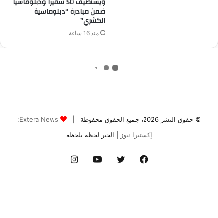
© حقوق النشر 2026، جميع الحقوق محفوظة |
Extera News:
إكستيرا نيوز
| الخبر لحظة بلحظة
فيسبوك
تويتر
يوتيوب
انستقرام