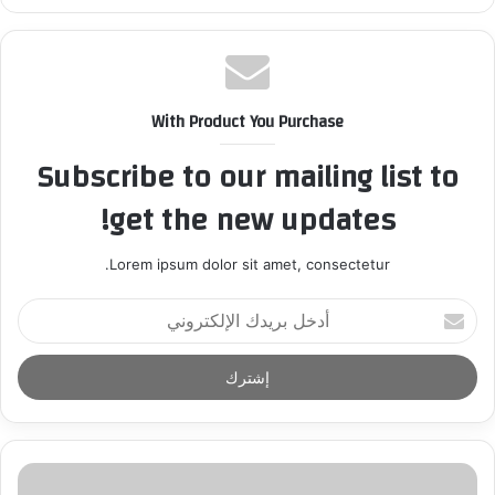
With Product You Purchase
Subscribe to our mailing list to
get the new updates!
Lorem ipsum dolor sit amet, consectetur.
أ
د
خ
ل
ب
ر
ي
د
ك