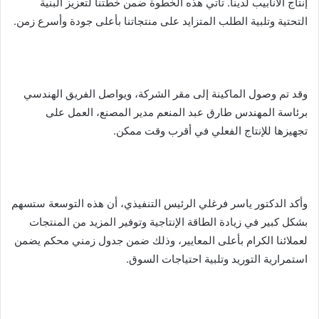
ر
إنتاج الأنابيب لدينا. تأتي هذه الخطوة ضمن خطتنا لتعزيز البنية
ي
التحتية وتلبية الطلب المتزايد على منتجاتنا بأعلى جودة وأسرع زمن.
د
ا
إ
ل
وقد تم وصول الماكينة إلى مقر الشركة، ويواصل الفريق الهندسي
ك
برئاسة المهندس طارق عبد المنعم مدير المصنع، العمل على
ت
تجهيزها للإنتاج الفعلي في أقرب وقت ممكن.
ر
و
ن
ي
وأكد الدكتور ياسر فرغلي الرئيس التنفيذي، أن هذه التوسعة ستسهم
ا
بشكل كبير في زيادة الطاقة الإنتاجية وتوفير المزيد من المنتجات
لعملائنا الكرام بأعلى المعايير، وذلك ضمن جدول زمني محكم يضمن
استمرارية التوريد وتلبية احتياجات السوق.