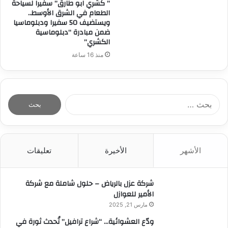
” كشري ابو طارق” سفيرا لسياحة
الطعام في الشرق الأوسط..
ويستضيف 50 سفيرا ودبلوماسيا
ضمن مبادرة “دبلوماسية
الكشري”
منذ 16 ساعة
ا
ل
ب
ح
ث
الأشهر
الأخيرة
تعليقات
ع
ن
:
شركة عزل بالرياض – حلول شاملة مع شركة
الأمير للعوازل
مارس 21, 2025
ودّع العشوائية… “شراع ترافيل” تُحدث ثورة في