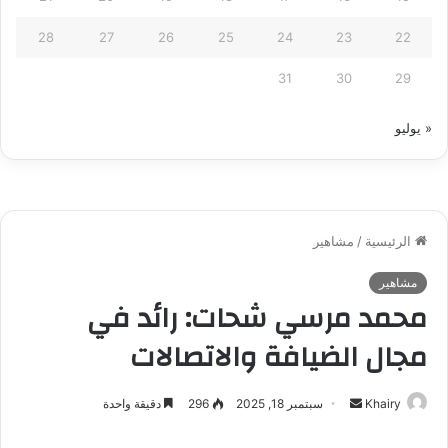
28
27
26
25
24
23
22
31
30
29
« يوليو