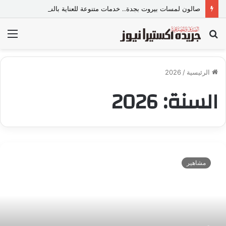
صالون لمسات بيروت بجدة.. خدمات متنوعة للعناية بالشعر والبشرة وإطلالة المرأة
بحث
الق
عن
الرئيسية
/
2026
السنة:
2026
س
ا
مشاهير
م
ي
ع
س
ي
ر