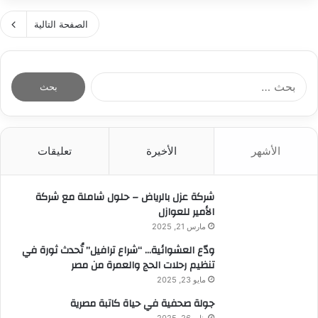
ل
د
س
خ
ا
الصفحة التالية
ا
ط
ت
ل
ا
ا
ة
ل
ل
ف
د
ا
ث
ي
ف
ل
ق
ا
ا
ب
ي
ل
ع
ح
ل
و
ا
ث
ة
ق
ل
الأشهر
الأخيرة
تعليقات
ع
ف
ا
أ
ن
ي
ي
و
:
م
ة
شركة عزل بالرياض – حلول شاملة مع شركة
ل
ص
و
الأمير للعوازل
ر
ص
مارس 21, 2025
ن
ودّع العشوائية… “شراع ترافيل” تُحدث ثورة في
ا
تنظيم رحلات الحج والعمرة من مصر
ع
ة
مايو 23, 2025
ح
جولة صحفية في حياة كاتبة مصرية
ي
يناير 26, 2025