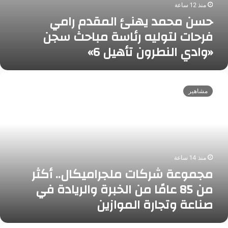
ا
منذ 12 ساعة
د
ا
ي
حسن محمد يهنئ المقدم رامي
م
ل
ة
ر
فرحات لتوليه رئاسة مباحث سجن
م
ب
ا
ا
«وادي النطرون تأهيل 6»
م
ل
ي
ش
ف
م
ع
ر
ج
ر
مشاهير
ح
م
و
ا
و
ا
ت
ع
ل
ل
ة
ب
ت
ش
ش
و
ر
ر
ل
منذ 14 ساعة
ك
ة
ي
مجموعة شركات ملجراميكال.. أكثر
ا
و
ه
ت
من 85 عامًا من الخبرة والريادة في
إ
ر
م
ط
صناعة وتجارة الموازين
ئ
ل
ل
ا
ج
ا
س
ر
ل
ا