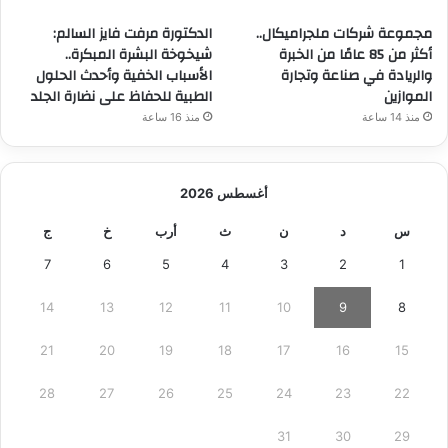
مجموعة شركات ملجراميكال..
الدكتورة مرفت فايز السالم:
أكثر من 85 عامًا من الخبرة
شيخوخة البشرة المبكرة..
والريادة في صناعة وتجارة
الأسباب الخفية وأحدث الحلول
الموازين
الطبية للحفاظ على نضارة الجلد
منذ 14 ساعة
منذ 16 ساعة
أغسطس 2026
س
د
ن
ث
أرب
خ
ج
7
6
5
4
3
2
1
14
13
12
11
10
9
8
21
20
19
18
17
16
15
28
27
26
25
24
23
22
31
30
29