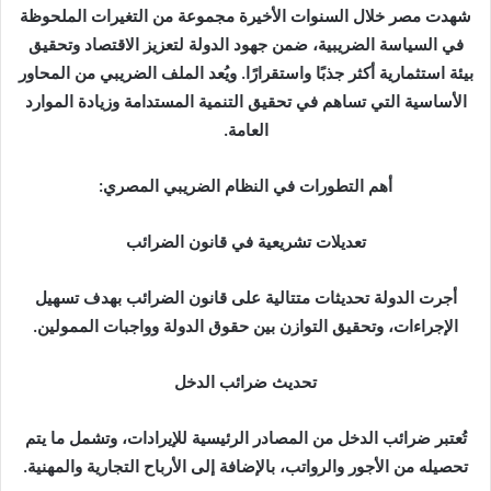
د
شهدت مصر خلال السنوات الأخيرة مجموعة من التغيرات الملحوظة
ا
في السياسة الضريبية، ضمن جهود الدولة لتعزيز الاقتصاد وتحقيق
إ
بيئة استثمارية أكثر جذبًا واستقرارًا. ويُعد الملف الضريبي من المحاور
ل
الأساسية التي تساهم في تحقيق التنمية المستدامة وزيادة الموارد
ك
العامة.
ت
ر
أهم التطورات في النظام الضريبي المصري:
و
ن
تعديلات تشريعية في قانون الضرائب
ي
ا
أجرت الدولة تحديثات متتالية على قانون الضرائب بهدف تسهيل
الإجراءات، وتحقيق التوازن بين حقوق الدولة وواجبات الممولين.
تحديث ضرائب الدخل
تُعتبر ضرائب الدخل من المصادر الرئيسية للإيرادات، وتشمل ما يتم
تحصيله من الأجور والرواتب، بالإضافة إلى الأرباح التجارية والمهنية.