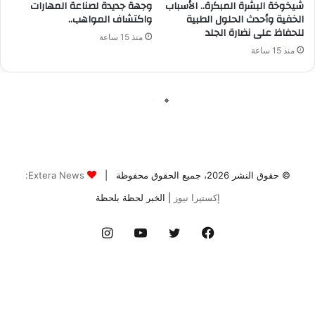
© حقوق النشر 2026، جميع الحقوق محفوظة |
Extera News:
إكستيرا نيوز
| الخبر لحظة بلحظة
فيسبوك
تويتر
يوتيوب
انستقرام