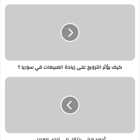
ي
د
ك
ا
ل
إ
ل
ك
ت
ر
كيف يؤثر الترويج على زيادة المبيعات في سوريا ؟
و
ن
ي
أحمد هاني ينتقل إلى نادي الهلال