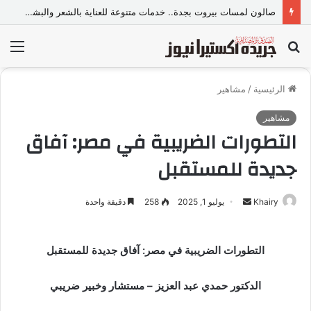
صالون لمسات بيروت بجدة.. خدمات متنوعة للعناية بالشعر والبشرة وإطلالة المرأة
بحث
الق
عن
الرئيسية
/
مشاهير
مشاهير
التطورات الضريبية في مصر: آفاق
جديدة للمستقبل
Khairy
أ
يوليو 1, 2025
258
دقيقة واحدة
ر
س
التطورات الضريبية في مصر: آفاق جديدة للمستقبل
ل
ب
الدكتور حمدي عبد العزيز – مستشار وخبير ضريبي
ر
ي