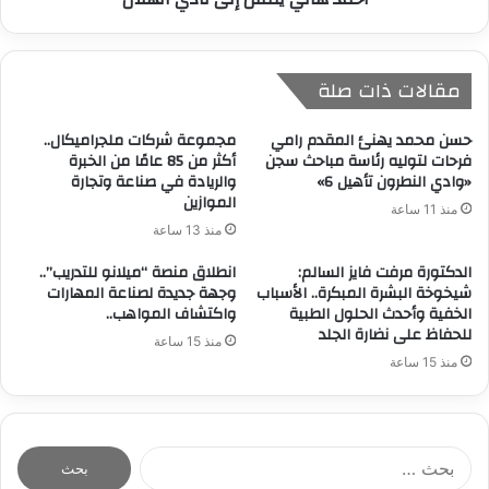
مقالات ذات صلة
حسن محمد يهنئ المقدم رامي
مجموعة شركات ملجراميكال..
فرحات لتوليه رئاسة مباحث سجن
أكثر من 85 عامًا من الخبرة
«وادي النطرون تأهيل 6»
والريادة في صناعة وتجارة
الموازين
منذ 11 ساعة
منذ 13 ساعة
الدكتورة مرفت فايز السالم:
انطلاق منصة “ميلانو للتدريب”..
شيخوخة البشرة المبكرة.. الأسباب
وجهة جديدة لصناعة المهارات
الخفية وأحدث الحلول الطبية
واكتشاف المواهب..
للحفاظ على نضارة الجلد
منذ 15 ساعة
منذ 15 ساعة
ا
ل