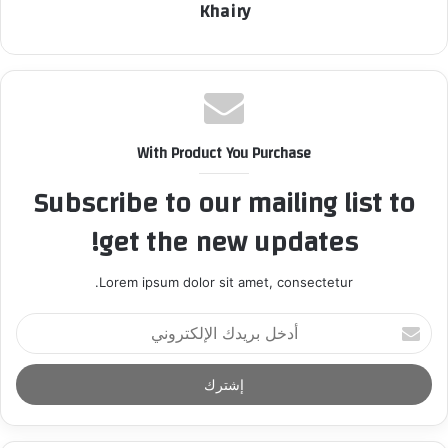
Khairy
With Product You Purchase
Subscribe to our mailing list to
get the new updates!
Lorem ipsum dolor sit amet, consectetur.
أ
د
خ
ل
ب
ر