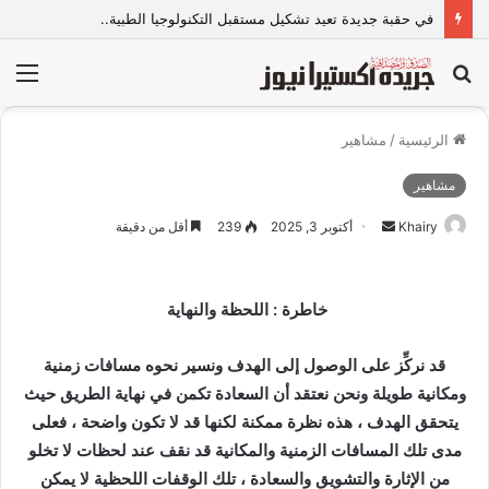
في حقبة جديدة تعيد تشكيل مستقبل التكنولوجيا الطبية..
بحث
الق
عن
الرئيسية
/
مشاهير
مشاهير
Khairy
أ
أكتوبر 3, 2025
239
أقل من دقيقة
ر
س
ل
خاطرة : اللحظة والنهاية
ب
ر
قد نركِّز على الوصول إلى الهدف ونسير نحوه مسافات زمنية
ي
ومكانية طويلة ونحن نعتقد أن السعادة تكمن في نهاية الطريق حيث
د
يتحقق الهدف ، هذه نظرة ممكنة لكنها قد لا تكون واضحة ، فعلى
ا
مدى تلك المسافات الزمنية والمكانية قد نقف عند لحظات لا تخلو
إ
من الإثارة والتشويق والسعادة ، تلك الوقفات اللحظية لا يمكن
ل