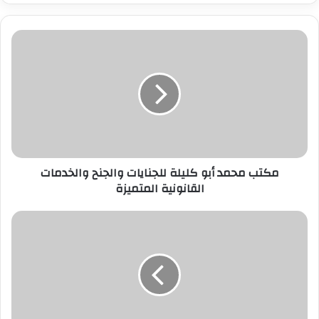
ر
ي
د
ك
ا
ل
إ
ل
ك
ت
ر
مكتب محمد أبو كليلة للجنايات والجنح والخدمات
و
القانونية المتميزة
ن
ي