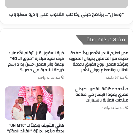
"وصال"… برنامج ديني يخاطب القلوب على راديو سكووب
مقالات ذات صلة
مدير تعليم البحر الأحمر يبدأ صفحة
خبرة العقول قبل أرقام الأعمار :
جديدة مع العاملين بديوان المديرية
كيف تعيد مبادرة “فوق الـ 40”
ويؤكد العمل بروح الفريق لخدمة
برعاية وزير العمل حسن رداد رسم
الطالب والمعلم وولى الأمر
خريطة التنمية في مصر ..؟
منذ 57 دقيقة
منذ ساعة واحدة
د. أحمد عكاشة القصير.. صيدلي
مصري يقود الابتكار في صناعة
منتجات العناية بالسيارات
منذ ساعة واحدة
هاني الشريف وكيلاً لـ “UN MTC”
بجدة ويتوج بجائزة “القائد المؤثر”