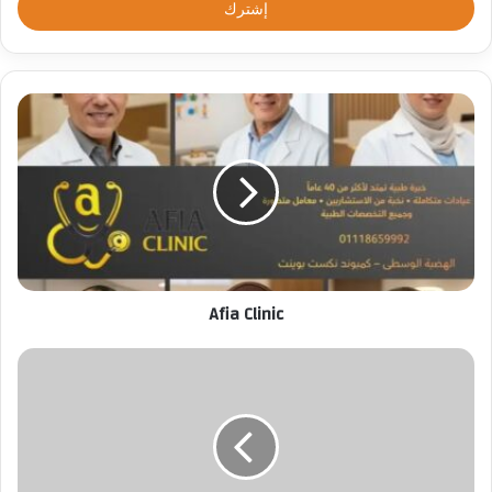
ل
ب
ر
ي
د
ك
ا
ل
إ
ل
ك
ت
ر
Afia Clinic
و
ن
ي