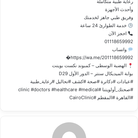
رعاية طبية متكاملة
وأحدث الأجهزة
وفريق طبي جاهز لخدمتك
خدمة الطوارئ 24 ساعة
احجز الآن
01118659992
واتساب
https://wa.me/201118659992⁠�
الهضبة الوسطى – كمبوند نكست بوينت
بوابة الميديكال سنتر – الدور الأول D29
#عيادات #دكاترة #صحة #كشف #تحاليل #رعاية_طبية
#صحتك_أولويتنا #clinic #doctors #healthcare #medical
#القاهرة #المقطم #CairoClinic