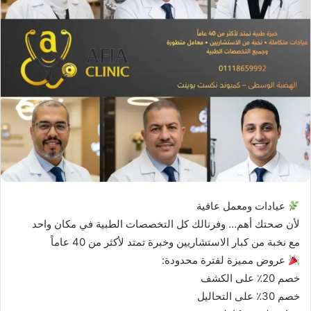
د
ا
إ
ل
ك
ت
ر
و
ن
ي
ا
عيادات ومعمل عافية
لأن صحتك أهم… وفرنالك كل التخصصات الطبية في مكان واحد
مع نخبة من كبار الاستشاريين وخبرة تمتد لأكثر من 40 عاماً
عروض مميزة لفترة محدودة:
خصم 20٪ على الكشف
خصم 30٪ على التحاليل