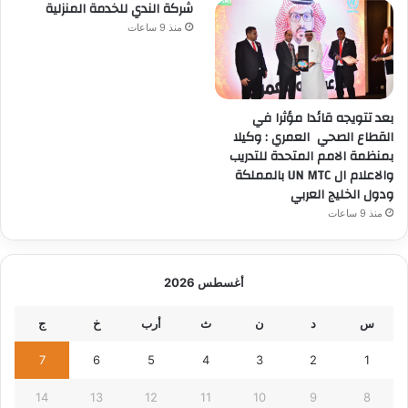
شركة الندي للخدمة المنزلية
منذ 9 ساعات
بعد تتويجه قائدا مؤثرا في
القطاع الصحي العمري : وكيلا
بمنظمة الامم المتحدة للتدريب
والاعلام ال UN MTC بالمملكة
ودول الخليج العربي
منذ 9 ساعات
أغسطس 2026
س
د
ن
ث
أرب
خ
ج
7
6
5
4
3
2
1
14
13
12
11
10
9
8