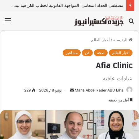
مصطفى الحداد المحامى: المواجهة القانونية لخطاب الكراهية تبدأ بتشريع واضح ووعي مجتمعي
بحث
الق
عن
الرئيسية
/
أخبار العالم
أخبار العالم
صحة
فن
مشاهير
Afia Clinic
عيادات عافيه
Maha Abdellkader ABD Elhai
أ
يونيو 18, 2026
229
ر
أقل من دقيقة
س
ل
ب
ر
ي