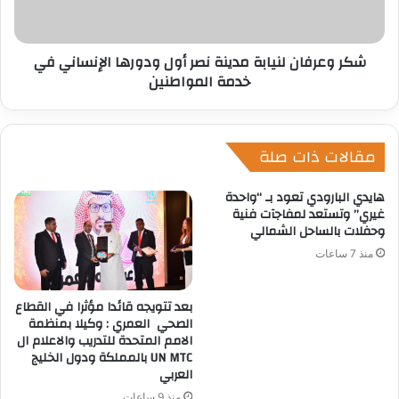
شكر وعرفان لنيابة مدينة نصر أول ودورها الإنساني في
خدمة المواطنين
مقالات ذات صلة
هايدي البارودي تعود بـ “واحدة
غيري” وتستعد لمفاجآت فنية
وحفلات بالساحل الشمالي
منذ 7 ساعات
بعد تتويجه قائدا مؤثرا في القطاع
الصحي العمري : وكيلا بمنظمة
الامم المتحدة للتدريب والاعلام ال
UN MTC بالمملكة ودول الخليج
العربي
منذ 9 ساعات