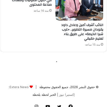
© حقوق النشر 2026، جميع الحقوق محفوظة |
Extera News:
إكستيرا نيوز
| الخبر لحظة بلحظة
فيسبوك
تويتر
يوتيوب
انستقرام