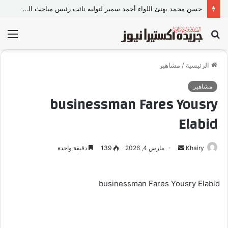
حسن محمد يهنئ اللواء أحمد سمير لتوليه نائب رئيس مباحث السجون
بحث
الق
عن
الرئيسية
/
مشاهير
مشاهير
businessman Fares Yousry
Elabid
Khairy
أ
مارس 4, 2026
139
دقيقة واحدة
ر
س
businessman Fares Yousry Elabid
ل
ب
ر
ي