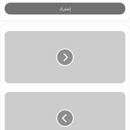
خ
ل
ب
ر
ي
د
ك
ا
ل
إ
ل
ك
ت
ر
و
ن
ي