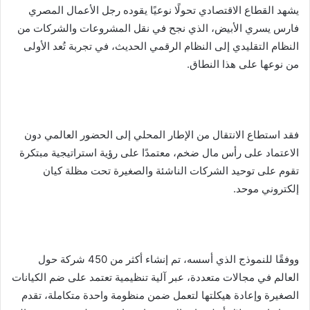
د
يشهد القطاع الاقتصادي تحولًا نوعيًا يقوده رجل الأعمال المصري
ا
فارس يسري الأبيض، الذي نجح في نقل المشروعات والشركات من
إ
النظام التقليدي إلى النظام الرقمي الحديث، في تجربة تُعد الأولى
ل
من نوعها على هذا النطاق.
ك
ت
ر
و
فقد استطاع الانتقال من الإطار المحلي إلى الحضور العالمي دون
ن
الاعتماد على رأس مال ضخم، معتمدًا على رؤية استراتيجية مبتكرة
ي
تقوم على توحيد الشركات الناشئة والصغيرة تحت مظلة كيان
ا
إلكتروني موحد.
ووفقًا للنموذج الذي أسسه، تم إنشاء أكثر من 450 شركة حول
العالم في مجالات متعددة، عبر آلية تنظيمية تعتمد على ضم الكيانات
الصغيرة وإعادة هيكلتها لتعمل ضمن منظومة واحدة متكاملة، تقدم