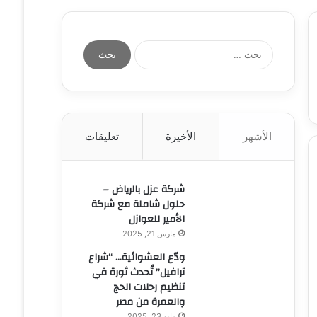
عن
ا
ل
ب
ح
ث
ع
الأشهر
الأخيرة
تعليقات
ن
:
شركة عزل بالرياض –
حلول شاملة مع شركة
الأمير للعوازل
مارس 21, 2025
ودّع العشوائية… “شراع
ترافيل” تُحدث ثورة في
تنظيم رحلات الحج
والعمرة من مصر
مايو 23, 2025