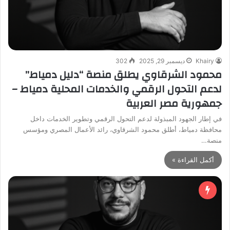
Khairy
ديسمبر 29, 2025
302
محمود الشرقاوي يطلق منصة “دليل دمياط”
لدعم التحول الرقمي والخدمات المحلية دمياط –
جمهورية مصر العربية
في إطار الجهود المبذولة لدعم التحول الرقمي وتطوير الخدمات داخل
محافظة دمياط، أطلق محمود الشرقاوي، رائد الأعمال المصري ومؤسس
منصة…
أكمل القراءة »