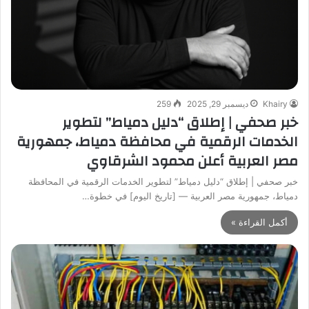
Khairy
ديسمبر 29, 2025
259
خبر صحفي | إطلاق “دليل دمياط” لتطوير
الخدمات الرقمية في محافظة دمياط، جمهورية
مصر العربية أعلن محمود الشرقاوي
خبر صحفي | إطلاق “دليل دمياط” لتطوير الخدمات الرقمية في المحافظة
دمياط، جمهورية مصر العربية — [تاريخ اليوم] في خطوة…
أكمل القراءة »