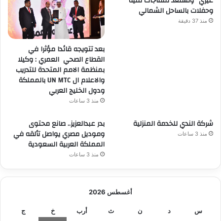
غيري” وتستعد لمفاجآت فنية
وحفلات بالساحل الشمالي
منذ 37 دقيقة
بعد تتويجه قائدا مؤثرا في
القطاع الصحي العمري : وكيلا
بمنظمة الامم المتحدة للتدريب
والاعلام ال UN MTC بالمملكة
ودول الخليج العربي
منذ 3 ساعات
شركة الندي للخدمة المنزلية
بدر عبدالعزيز.. صانع محتوى
وموديل مصري يواصل تألقه في
منذ 3 ساعات
المملكة العربية السعودية
منذ 3 ساعات
أغسطس 2026
س
د
ن
ث
أرب
خ
ج