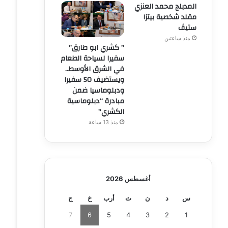
المدبلج محمد العنزي
مقلد شخصية بيتزا
ستيڤ
منذ ساعتين
” كشري ابو طارق”
سفيرا لسياحة الطعام
في الشرق الأوسط..
ويستضيف 50 سفيرا
ودبلوماسيا ضمن
مبادرة “دبلوماسية
الكشري”
منذ 13 ساعة
أغسطس 2026
س
د
ن
ث
أرب
خ
ج
7
6
5
4
3
2
1