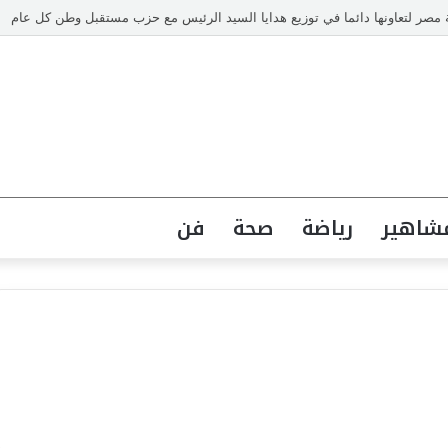
ة ورسالة ماجستير ذكية من كلية الطفولة بجامعة عين شمس.
شاهير
رياضة
صحة
فن