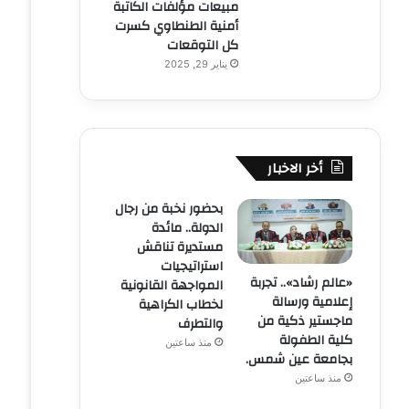
مبيعات مؤلفات الكاتبة
أمنية الطنطاوي كسرت
كل التوقعات
يناير 29, 2025
أخر الاخبار
بحضور نخبة من رجال
الدولة.. مائدة
مستديرة تناقش
استراتيجيات
«عالم رشاد».. تجربة
المواجهة القانونية
إعلامية ورسالة
لخطاب الكراهية
ماجستير ذكية من
والتطرف
كلية الطفولة
منذ ساعتين
بجامعة عين شمس.
منذ ساعتين